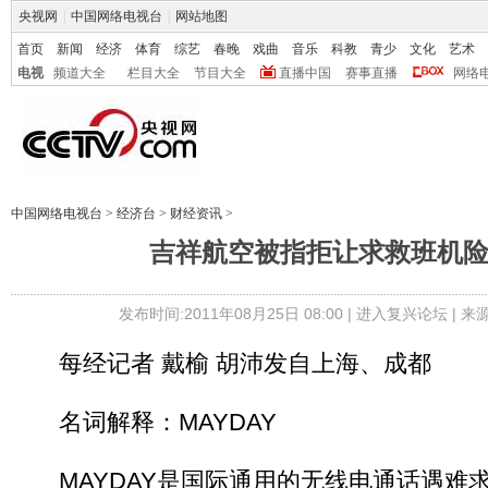
央视网
|
中国网络电视台
|
网站地图
首页
新闻
经济
体育
综艺
春晚
戏曲
音乐
科教
青少
文化
艺术
电视
频道大全
栏目大全
节目大全
直播中国
赛事直播
网络
中国网络电视台
>
经济台
>
财经资讯
>
吉祥航空被指拒让求救班机
发布时间:2011年08月25日 08:00 |
进入复兴论坛
| 
每经记者 戴榆 胡沛发自上海、成都
名词解释：MAYDAY
MAYDAY是国际通用的无线电通话遇难