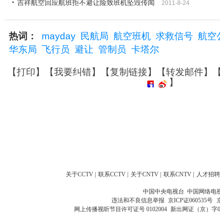
吉祥航空回应航班拒不避让险致班机坠毁传闻
2011-8-24
热词：
mayday
民航局
航空班机
求救信号
航空
华东局
飞行员
避让
管制员
卡塔尔
【
打印
】【
我要纠错
】【
复制链接
】【
转发邮件
】
】
关于CCTV
|
联系CCTV
|
关于CNTV
|
联系CNTV
|
人才招聘
中国中央电视台 中国网络电
违法和不良信息举报
京ICP证060535号
网上传播视听节目许可证号 0102004
新出网证（京）字0