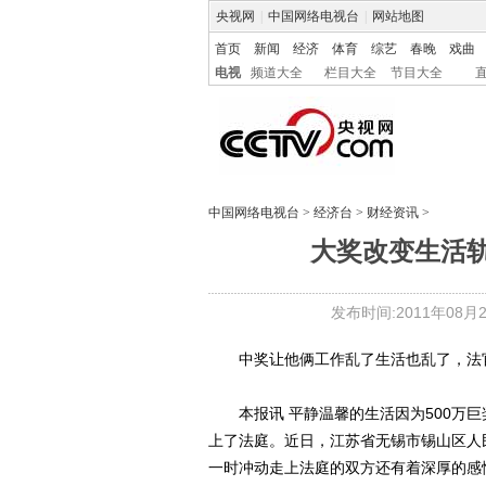
央视网
|
中国网络电视台
|
网站地图
首页
新闻
经济
体育
综艺
春晚
戏曲
电视
频道大全
栏目大全
节目大全
中国网络电视台
>
经济台
>
财经资讯
>
大奖改变生活轨
发布时间:2011年08月28
中奖让他俩工作乱了生活也乱了，法
本报讯 平静温馨的生活因为500万巨
上了法庭。近日，江苏省无锡市锡山区人
一时冲动走上法庭的双方还有着深厚的感