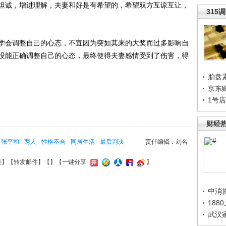
坦诚，增进理解，夫妻和好是有希望的，希望双方互谅互让，
315
会调整自己的心态，不宜因为突如其来的大奖而过多影响自
没能正确调整自己的心态，最终使得夫妻感情受到了伤害，得
胎盘
京东
1号
财经
张平和
两人
性格不合
同居生活
最后判决
责任编辑：刘名
接
】【
转发邮件
】【
】
【一键分享
】
中消
188
武汉