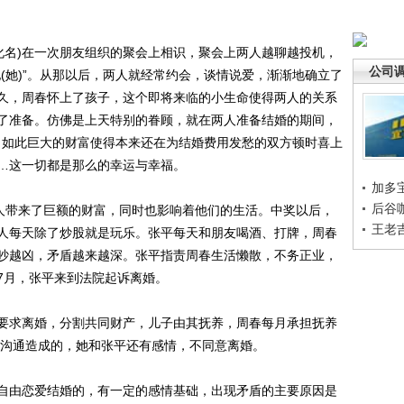
化名)在一次朋友组织的聚会上相识，聚会上两人越聊越投机，
公司
(她)”。从那以后，两人就经常约会，谈情说爱，渐渐地确立了
久，周春怀上了孩子，这个即将来临的小生命使得两人的关系
了准备。仿佛是上天特别的眷顾，就在两人准备结婚的期间，
万！如此巨大的财富使得本来还在为结婚费用发愁的双方顿时喜上
……这一切都是那么的幸运与幸福。
加多
后谷
人带来了巨额的财富，同时也影响着他们的生活。中奖以后，
王老
人每天除了炒股就是玩乐。张平每天和朋友喝酒、打牌，周春
吵越凶，矛盾越来越深。张平指责周春生活懒散，不务正业，
7月，张平来到法院起诉离婚。
求离婚，分割共同财产，儿子由其抚养，周春每月承担抚养
少沟通造成的，她和张平还有感情，不同意离婚。
由恋爱结婚的，有一定的感情基础，出现矛盾的主要原因是