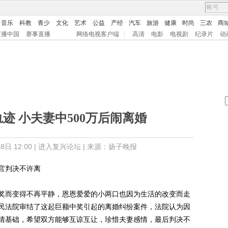
音乐
科教
青少
文化
艺术
公益
产经
汽车
旅游
健康
时尚
三农
商
直播中国
赛事直播
网络电视客户端
|
高清
电影
电视剧
纪录片
动
迹 小夫妻中500万后闹离婚
日 12:00 |
进入复兴论坛
| 来源：扬子晚报
官判决不许离
奖而变得不再平静，恩恩爱爱的小两口也因为生活的改变而走
民法院审结了这起巨额中奖引起的离婚纠纷案件，法院认为因
情基础，希望双方能够互谅互让，珍惜夫妻感情，最后判决不