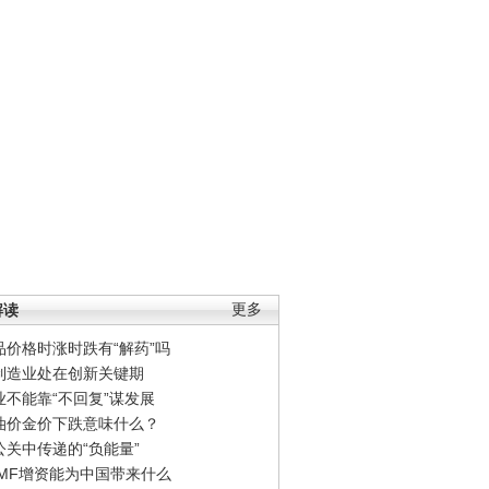
解读
更多
品价格时涨时跌有“解药”吗
制造业处在创新关键期
业不能靠“不回复”谋发展
油价金价下跌意味什么？
公关中传递的“负能量”
IMF增资能为中国带来什么