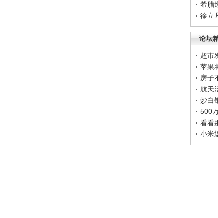
希腊
徐立
论坛
超市
苹果
房子
航天
炒白
50
看看
小米