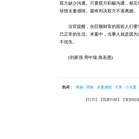
双方缺少沟通。只要双方积极沟通，相互
珍惜夫妻感情。最终判决双方不准离婚。
法官提醒，在巨额财富的面前人们要学
己正常的生活。本案中，当事人就是因为
不偿失。
(刘家强 周中瑞 路若愚)
热词：
离婚
周春
夫妻感情
大奖
小夫妻
【
打印
】【
我要纠错
】【
复制链