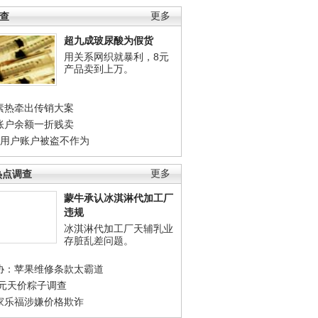
调查
更多
超九成玻尿酸为假货
用关系网织就暴利，8元
产品卖到上万。
素热牵出传销大案
账户余额一折贱卖
店用户账户被盗不作为
热点调查
更多
蒙牛承认冰淇淋代加工厂
违规
冰淇淋代加工厂天辅乳业
存脏乱差问题。
协：苹果维修条款太霸道
0元天价粽子调查
家乐福涉嫌价格欺诈