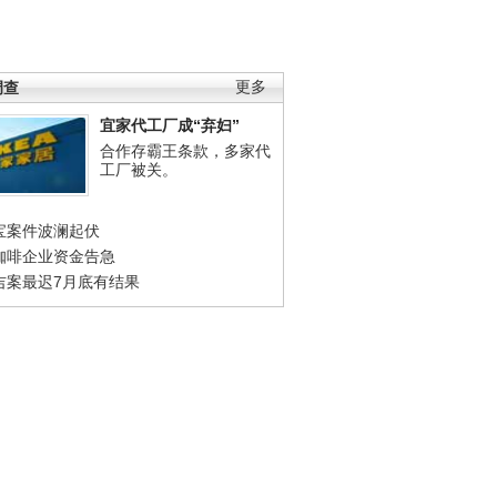
调查
更多
宜家代工厂成“弃妇”
合作存霸王条款，多家代
工厂被关。
宝案件波澜起伏
咖啡企业资金告急
吉案最迟7月底有结果