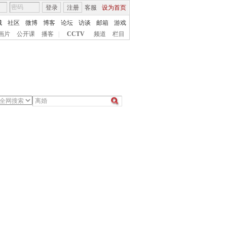
登录
注册
客服
设为首页
城
社区
微博
博客
论坛
访谈
邮箱
游戏
画片
公开课
播客
|
CCTV
频道
栏目