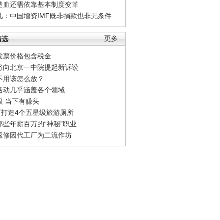
造血还需依靠基本制度变革
凡：中国增资IMF既非捐款也非无条件
精选
更多
发票价格包含税金
将向北京一中院提起新诉讼
不用该怎么放？
活动几乎涵盖各个领域
银 当下有赚头
0万打造4个五星级旅游厕所
那些年薪百万的“神秘”职业
返修因代工厂为二流作坊