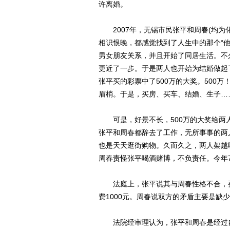
许离婚。
2007年，无锡市民张平和周春(均为
相识恨晚，都感觉找到了人生中的那个“他
男女朋友关系，并且开始了同居生活。不
更近了一步。于是两人也开始为结婚做起
张平买的彩票中了500万的大奖。500
眉梢。于是，买房、买车、结婚、生子
可是，好景不长，500万的大奖给两
张平和周春都辞去了工作，无所事事的两
也是天天逛街购物。久而久之，两人架越
周春责怪张平喝酒赌博，不负责任。今年
法庭上，张平说其与周春性格不合，要
费1000元。周春说双方的矛盾主要是缺
法院经审理认为，张平和周春是经过自