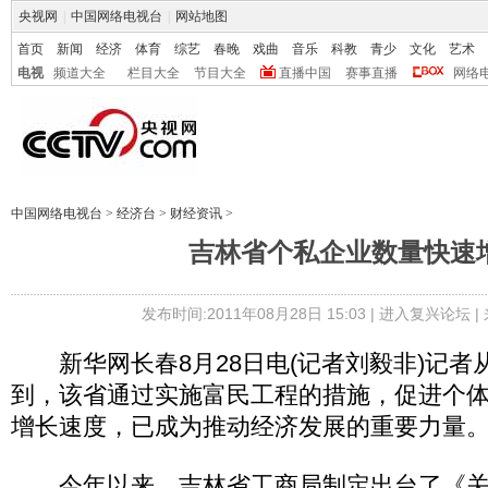
央视网
|
中国网络电视台
|
网站地图
首页
新闻
经济
体育
综艺
春晚
戏曲
音乐
科教
青少
文化
艺术
电视
频道大全
栏目大全
节目大全
直播中国
赛事直播
网络
中国网络电视台
>
经济台
>
财经资讯
>
吉林省个私企业数量快速
发布时间:2011年08月28日 15:03 |
进入复兴论坛
|
新华网长春8月28日电(记者刘毅非)记者
到，该省通过实施富民工程的措施，促进个
增长速度，已成为推动经济发展的重要力量
今年以来，吉林省工商局制定出台了《关