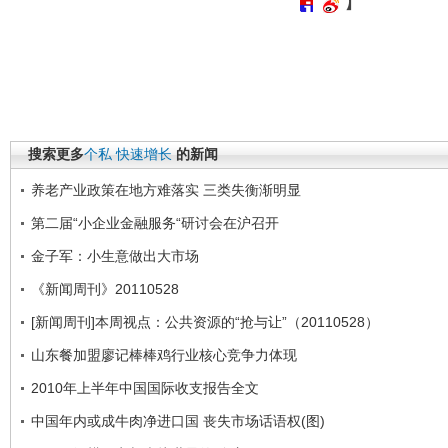
】
搜索更多
个私
快速增长
的新闻
养老产业政策在地方难落实 三类失衡渐明显
第二届“小企业金融服务“研讨会在沪召开
金子军：小生意做出大市场
《新闻周刊》20110528
[新闻周刊]本周视点：公共资源的“抢与让”（20110528）
山东餐加盟廖记棒棒鸡行业核心竞争力体现
2010年上半年中国国际收支报告全文
中国年内或成牛肉净进口国 丧失市场话语权(图)