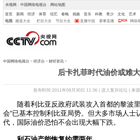
央视网
|
中国网络电视台
|
网站地图
首页
新闻
经济
体育
综艺
春晚
戏曲
音乐
科教
青少
文化
艺术
电视
频道大全
栏目大全
节目大全
直播中国
赛事直播
网络
中国网络电视台
>
经济台
>
财经资讯
>
后卡扎菲时代油价或难
发布时间:2011年08月30日 11:36 |
进入复兴论坛
| 来
随着利比亚反政府武装攻入首都的黎波里
会”已基本控制利比亚局势。但大多市场人士
代，国际油价恐怕不会出现大幅下跌。
利石油产能恢复约需两年