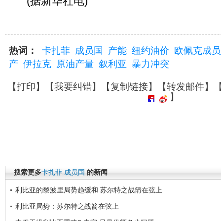
(据新华社电)
热词：
卡扎菲
成员国
产能
纽约油价
欧佩克成员
产
伊拉克
原油产量
叙利亚
暴力冲突
【
打印
】【
我要纠错
】【
复制链接
】【
转发邮件
】
】
搜索更多
卡扎菲
成员国
的新闻
利比亚的黎波里局势趋缓和 苏尔特之战箭在弦上
利比亚局势：苏尔特之战箭在弦上