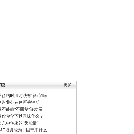
解读
更多
品价格时涨时跌有“解药”吗
制造业处在创新关键期
业不能靠“不回复”谋发展
油价金价下跌意味什么？
公关中传递的“负能量”
IMF增资能为中国带来什么