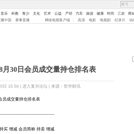
音乐
科教
青少
文化
艺术
公益
产经
汽车
旅游
健康
时尚
三农
商
直播中国
赛事直播
网络电视客户端
|
高清
电影
电视剧
纪录片
动
约8月30日会员成交量持仓排名表
日 15:56 |
进入复兴论坛
| 来源：世华财讯
会员成交量持仓排名表
-----------------------------------
买 增减 会员简称 持卖 增减