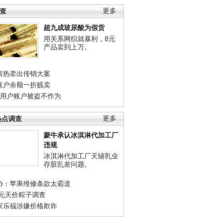
调查
更多
超九成玻尿酸为假货
用关系网织就暴利，8元
产品卖到上万。
素热牵出传销大案
账户余额一折贱卖
店用户账户被盗不作为
热点调查
更多
蒙牛承认冰淇淋代加工厂
违规
冰淇淋代加工厂天辅乳业
存脏乱差问题。
协：苹果维修条款太霸道
0元天价粽子调查
家乐福涉嫌价格欺诈