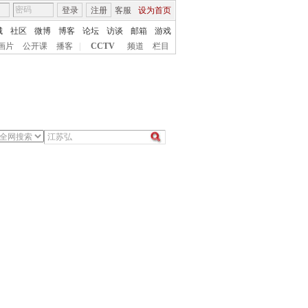
登录
注册
客服
设为首页
城
社区
微博
博客
论坛
访谈
邮箱
游戏
画片
公开课
播客
|
CCTV
频道
栏目