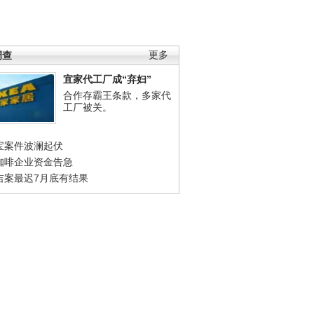
调查
更多
宜家代工厂成“弃妇”
合作存霸王条款，多家代
工厂被关。
宝案件波澜起伏
咖啡企业资金告急
吉案最迟7月底有结果