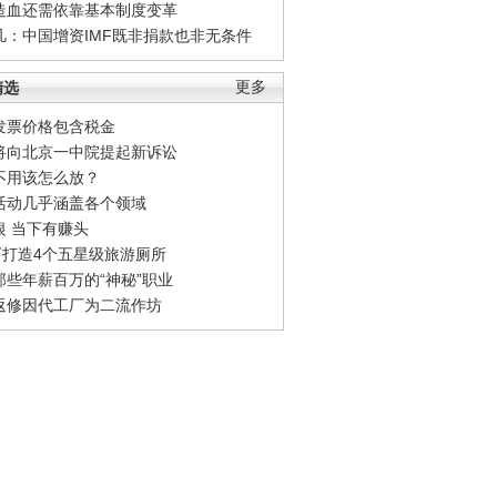
造血还需依靠基本制度变革
凡：中国增资IMF既非捐款也非无条件
精选
更多
发票价格包含税金
将向北京一中院提起新诉讼
不用该怎么放？
活动几乎涵盖各个领域
银 当下有赚头
0万打造4个五星级旅游厕所
那些年薪百万的“神秘”职业
返修因代工厂为二流作坊