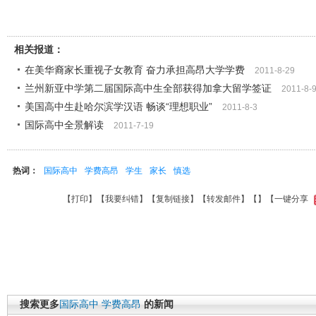
相关报道：
在美华裔家长重视子女教育 奋力承担高昂大学学费
2011-8-29
兰州新亚中学第二届国际高中生全部获得加拿大留学签证
2011-8-
美国高中生赴哈尔滨学汉语 畅谈“理想职业”
2011-8-3
国际高中全景解读
2011-7-19
热词：
国际高中
学费高昂
学生
家长
慎选
【
打印
】【
我要纠错
】【
复制链接
】【
转发邮件
】【
】
【一键分享
搜索更多
国际高中
学费高昂
的新闻