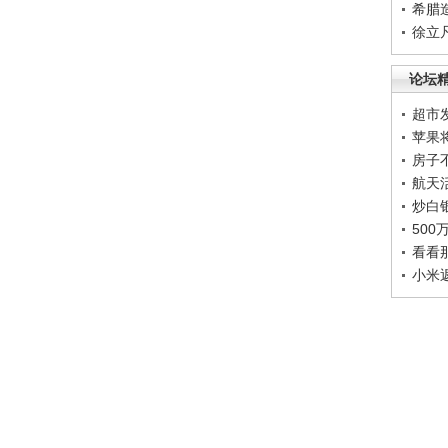
希腊
徐立
论坛
超市
苹果
房子
航天
炒白
50
看看
小米