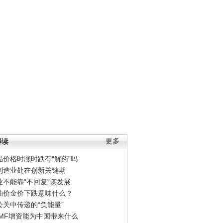
解读
更多
品价格时涨时跌有“解药”吗
制造业处在创新关键期
业不能靠“不回复”谋发展
油价金价下跌意味什么？
公关中传递的“负能量”
IMF增资能为中国带来什么