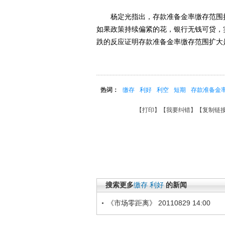
杨定光指出，存款准备金率缴存范围扩
如果政策持续偏紧的花，银行无钱可贷，
跌的反应证明存款准备金率缴存范围扩大
热词：
缴存
利好
利空
短期
存款准备金
【
打印
】【
我要纠错
】【
复制链
搜索更多
缴存
利好
的新闻
《市场零距离》 20110829 14:00