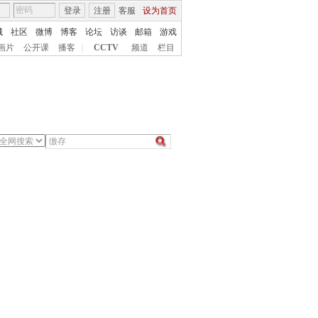
登录
注册
客服
设为首页
城
社区
微博
博客
论坛
访谈
邮箱
游戏
画片
公开课
播客
|
CCTV
频道
栏目