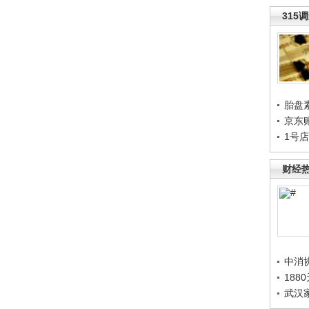
315
胎盘
京东
1号
财经
中消
188
武汉