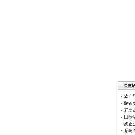
深度
农产
装备
彩票
国际
奶企
参与