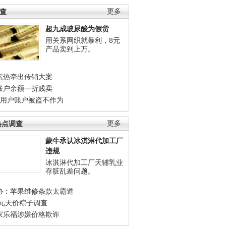
调查
更多
超九成玻尿酸为假货
用关系网织就暴利，8元
产品卖到上万。
素热牵出传销大案
账户余额一折贱卖
店用户账户被盗不作为
热点调查
更多
蒙牛承认冰淇淋代加工厂
违规
冰淇淋代加工厂天辅乳业
存脏乱差问题。
协：苹果维修条款太霸道
0元天价粽子调查
家乐福涉嫌价格欺诈