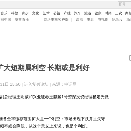
音乐
科教
青少
文化
艺术
公益
产经
汽车
旅游
健康
时尚
三农
商
直播中国
赛事直播
网络电视客户端
|
高清
电影
电视剧
纪录片
动
扩大短期属利空 长期或是利好
日 15:50 |
进入复兴论坛
| 来源：中证网
副总经理王明威和兴业证券玉麒麟1号资深投资经理杨定光做
备金率缴存范围扩大是一个利空：市场出现下跌并且失守
的频率或会降低，从这个意义上来说，也是个利好。