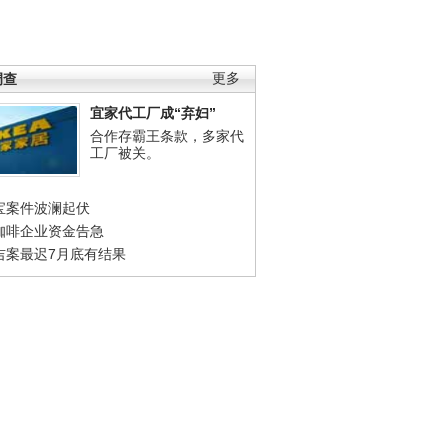
调查
更多
宜家代工厂成“弃妇”
合作存霸王条款，多家代
工厂被关。
宝案件波澜起伏
咖啡企业资金告急
吉案最迟7月底有结果