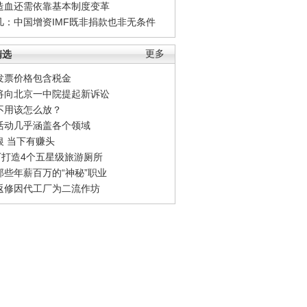
造血还需依靠基本制度变革
凡：中国增资IMF既非捐款也非无条件
精选
更多
发票价格包含税金
将向北京一中院提起新诉讼
不用该怎么放？
活动几乎涵盖各个领域
银 当下有赚头
0万打造4个五星级旅游厕所
那些年薪百万的“神秘”职业
返修因代工厂为二流作坊