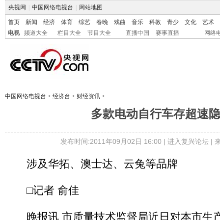
央视网
|
中国网络电视台
|
网站地图
首页
新闻
经济
体育
综艺
春晚
戏曲
音乐
科教
青少
文化
艺术
电视
频道大全
栏目大全
节目大全
直播中国
赛事直播
网络
中国网络电视台
>
经济台
>
财经资讯
>
多款电动自行车存超速
发布时间:2011年09月02日 16:00 |
进入复兴论坛
|
涉及华拓、澳士达、云兔等品牌
□记者 俞佳
晚报讯 市质量技术监督局近日对本市生产