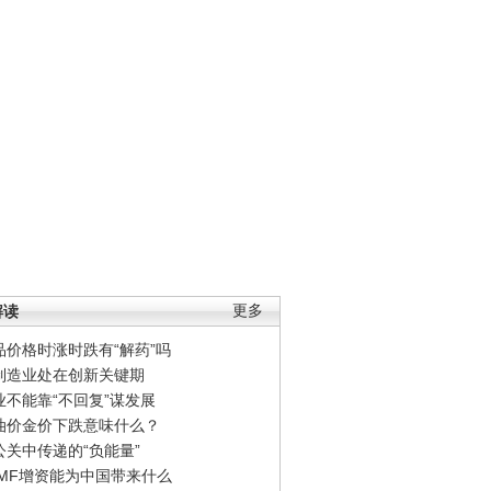
解读
更多
品价格时涨时跌有“解药”吗
制造业处在创新关键期
业不能靠“不回复”谋发展
油价金价下跌意味什么？
公关中传递的“负能量”
IMF增资能为中国带来什么