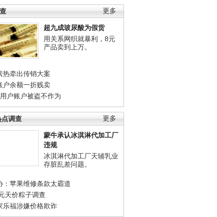
调查
更多
超九成玻尿酸为假货
用关系网织就暴利，8元
产品卖到上万。
素热牵出传销大案
账户余额一折贱卖
店用户账户被盗不作为
热点调查
更多
蒙牛承认冰淇淋代加工厂
违规
冰淇淋代加工厂天辅乳业
存脏乱差问题。
协：苹果维修条款太霸道
0元天价粽子调查
家乐福涉嫌价格欺诈