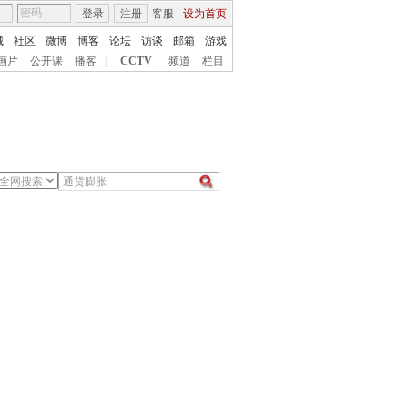
登录
注册
客服
设为首页
城
社区
微博
博客
论坛
访谈
邮箱
游戏
画片
公开课
播客
|
CCTV
频道
栏目