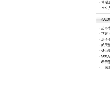
希腊
徐立
论坛
超市
苹果
房子
航天
炒白
50
看看
小米