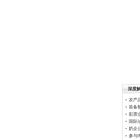
深度
农产
装备
彩票
国际
奶企
参与