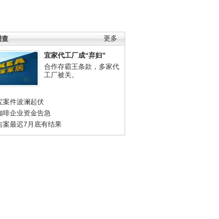
调查
更多
宜家代工厂成“弃妇”
合作存霸王条款，多家代
工厂被关。
宝案件波澜起伏
咖啡企业资金告急
吉案最迟7月底有结果