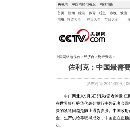
央视网
|
中国网络电视台
|
网站地图
首页
新闻
经济
体育
综艺
春晚
戏曲
电视
频道大全
栏目大全
节目大全
中国网络电视台
>
经济台
>
财经资讯
>
佐利克：中国最需
发布时间:2011年09月05日
中广网北京9月5日消息(记者涂傲 伍刚 
在世界银行驻华代表处举行中外记者会回
决的紧迫问题是防止通货膨胀。中国政府
金、生产供给等取得成效，中国正在正确
决。