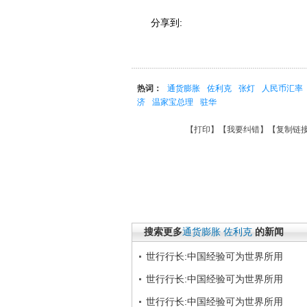
分享到:
热词：
通货膨胀
佐利克
张灯
人民币汇率
济
温家宝总理
驻华
【
打印
】【
我要纠错
】【
复制链
搜索更多
通货膨胀
佐利克
的新闻
世行行长:中国经验可为世界所用
世行行长:中国经验可为世界所用
世行行长:中国经验可为世界所用