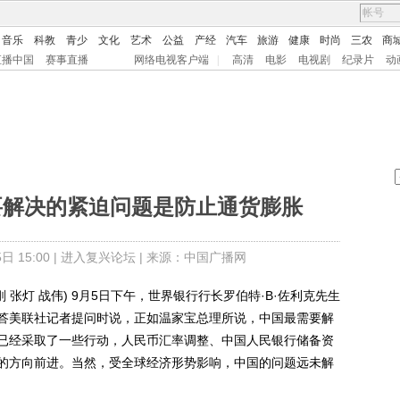
音乐
科教
青少
文化
艺术
公益
产经
汽车
旅游
健康
时尚
三农
商
直播中国
赛事直播
网络电视客户端
|
高清
电影
电视剧
纪录片
动
要解决的紧迫问题是防止通货膨胀
 15:00 |
进入复兴论坛
| 来源：中国广播网
张灯 战伟) 9月5日下午，世界银行行长罗伯特·B·佐利克先生
答美联社记者提问时说，正如温家宝总理所说，中国最需要解
已经采取了一些行动，人民币汇率调整、中国人民银行储备资
的方向前进。当然，受全球经济形势影响，中国的问题远未解