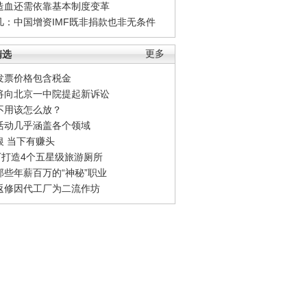
造血还需依靠基本制度变革
凡：中国增资IMF既非捐款也非无条件
精选
更多
发票价格包含税金
将向北京一中院提起新诉讼
不用该怎么放？
活动几乎涵盖各个领域
银 当下有赚头
0万打造4个五星级旅游厕所
那些年薪百万的“神秘”职业
返修因代工厂为二流作坊