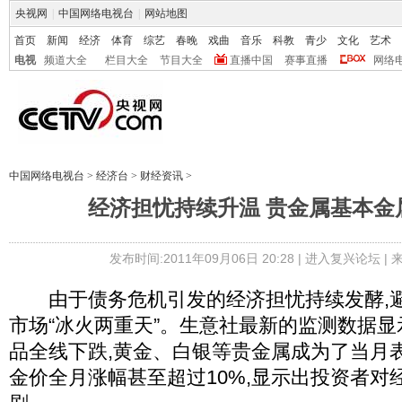
央视网
|
中国网络电视台
|
网站地图
首页
新闻
经济
体育
综艺
春晚
戏曲
音乐
科教
青少
文化
艺术
电视
频道大全
栏目大全
节目大全
直播中国
赛事直播
网络
中国网络电视台
>
经济台
>
财经资讯
>
经济担忧持续升温 贵金属基本金
发布时间:2011年09月06日 20:28 |
进入复兴论坛
| 
由于债务危机引发的经济担忧持续发酵,避
市场“冰火两重天”。生意社最新的监测数据显示
品全线下跌,黄金、白银等贵金属成为了当月
金价全月涨幅甚至超过10%,显示出投资者对