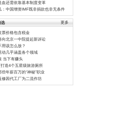
造血还需依靠基本制度变革
凡：中国增资IMF既非捐款也非无条件
精选
更多
发票价格包含税金
将向北京一中院提起新诉讼
不用该怎么放？
活动几乎涵盖各个领域
银 当下有赚头
0万打造4个五星级旅游厕所
那些年薪百万的“神秘”职业
返修因代工厂为二流作坊