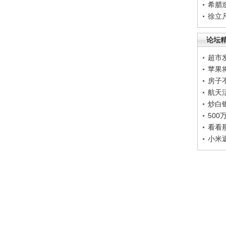
希腊
徐立
论坛
超市
苹果
房子
航天
炒白
50
看看
小米