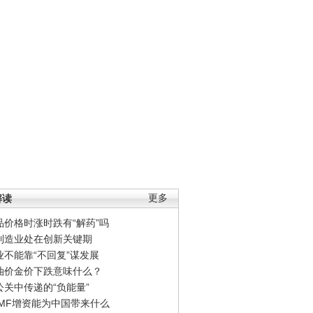
解读
更多
品价格时涨时跌有“解药”吗
制造业处在创新关键期
业不能靠“不回复”谋发展
油价金价下跌意味什么？
公关中传递的“负能量”
IMF增资能为中国带来什么