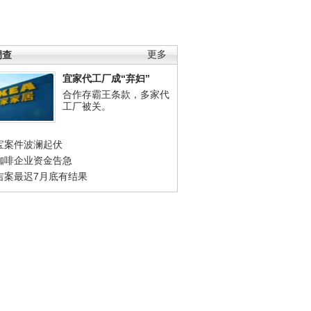
调查
更多
宜家代工厂成“弃妇”
合作存霸王条款，多家代
工厂被关。
宝案件波澜起伏
咖啡企业资金告急
吉案最迟7月底有结果