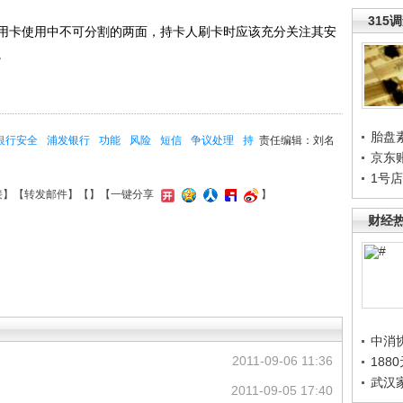
315
卡使用中不可分割的两面，持卡人刷卡时应该充分关注其安
。
胎盘
银行安全
浦发银行
功能
风险
短信
争议处理
持
责任编辑：刘名
京东
1号
接
】【
转发邮件
】【
】
【一键分享
】
财经
中消
2011-09-06 11:36
188
武汉
2011-09-05 17:40