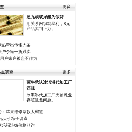
调查
更多
超九成玻尿酸为假货
用关系网织就暴利，8元
产品卖到上万。
素热牵出传销大案
账户余额一折贱卖
店用户账户被盗不作为
热点调查
更多
蒙牛承认冰淇淋代加工厂
违规
冰淇淋代加工厂天辅乳业
存脏乱差问题。
协：苹果维修条款太霸道
0元天价粽子调查
家乐福涉嫌价格欺诈