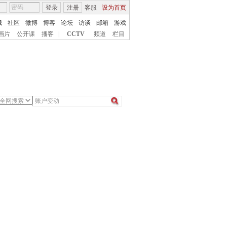
登录
注册
客服
设为首页
城
社区
微博
博客
论坛
访谈
邮箱
游戏
画片
公开课
播客
|
CCTV
频道
栏目