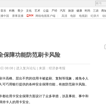
音乐
科教
青少
文化
艺术
公益
产经
汽车
旅游
健康
时尚
三农
商
直播中国
赛事直播
网络电视客户端
|
高清
电影
电视剧
纪录片
动
全保障功能防范刷卡风险
 08:08 |
进入复兴论坛
| 来源：经济参考报
卡高峰。层出不穷的信用卡被盗刷、复制等现象，难免令人
人可巧用银行提供的各种安全保障功能，有效防范刷卡风险。
都在用卡安全保障方面设计了众多举措，涉及事前、事中和
障持卡人的用卡安全。