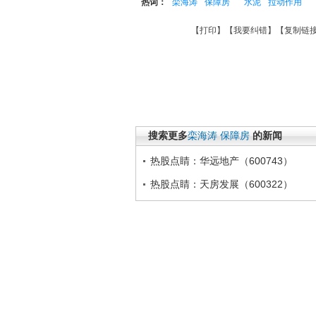
热词：
栾海涛
保障房
水泥
拉动作用
【
打印
】【
我要纠错
】【
复制链
搜索更多
栾海涛
保障房
的新闻
热股点睛：华远地产（600743）
热股点睛：天房发展（600322）