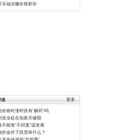
家乐福涉嫌价格欺诈
解读
更多
品价格时涨时跌有“解药”吗
制造业处在创新关键期
业不能靠“不回复”谋发展
油价金价下跌意味什么？
公关中传递的“负能量”