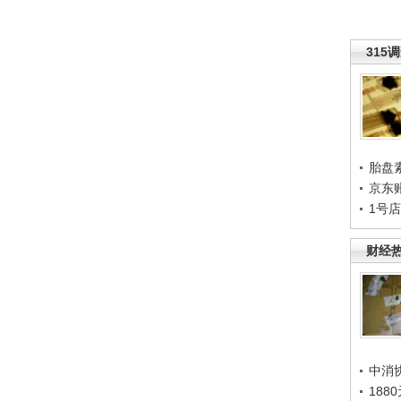
315
胎盘
京东
1号
财经
中消
188