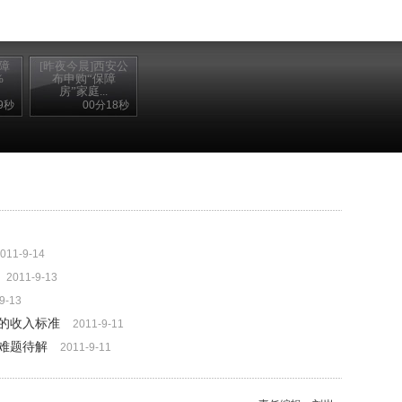
障
[昨夜今晨]西安公
%
布申购“保障
房”家庭...
9秒
00分18秒
011-9-14
2011-9-13
9-13
庭的收入标准
2011-9-11
难题待解
2011-9-11