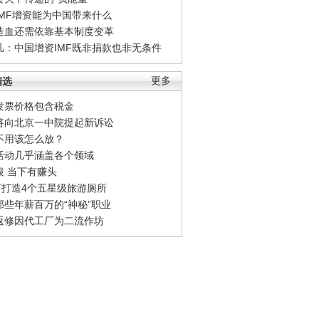
IMF增资能为中国带来什么
造血还需依靠基本制度变革
凡：中国增资IMF既非捐款也非无条件
精选
更多
发票价格包含税金
将向北京一中院提起新诉讼
不用该怎么放？
活动几乎涵盖各个领域
银 当下有赚头
0万打造4个五星级旅游厕所
那些年薪百万的“神秘”职业
返修因代工厂为二流作坊