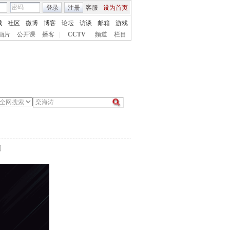
登录
注册
客服
设为首页
城
社区
微博
博客
论坛
访谈
邮箱
游戏
画片
公开课
播客
|
CCTV
频道
栏目
间