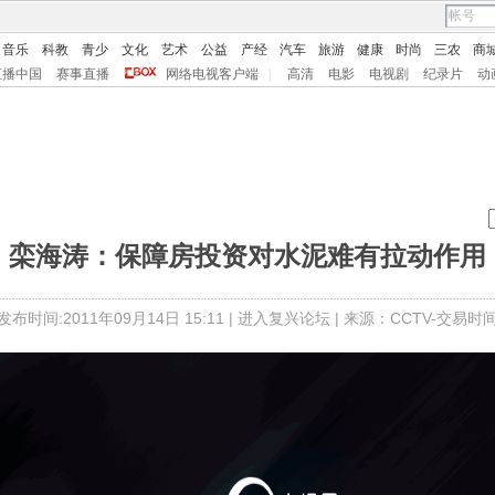
音乐
科教
青少
文化
艺术
公益
产经
汽车
旅游
健康
时尚
三农
商
直播中国
赛事直播
网络电视客户端
|
高清
电影
电视剧
纪录片
动
栾海涛：保障房投资对水泥难有拉动作用
发布时间:2011年09月14日 15:11 |
进入复兴论坛
| 来源：CCTV-交易时