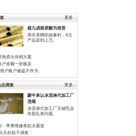
调查
更多
超九成玻尿酸为假货
用关系网织就暴利，8元
产品卖到上万。
素热牵出传销大案
账户余额一折贱卖
店用户账户被盗不作为
热点调查
更多
蒙牛承认冰淇淋代加工厂
违规
冰淇淋代加工厂天辅乳业
存脏乱差问题。
协：苹果维修条款太霸道
0元天价粽子调查