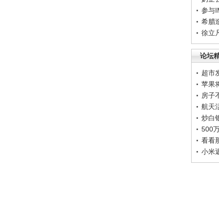
参与
希腊
徐立
论坛
超市
苹果
房子
航天
炒白
50
看看
小米