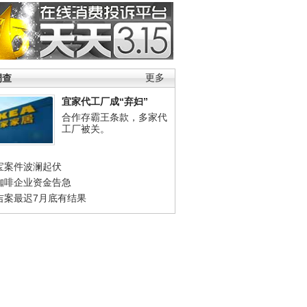
调查
更多
宜家代工厂成“弃妇”
合作存霸王条款，多家代
工厂被关。
宝案件波澜起伏
咖啡企业资金告急
吉案最迟7月底有结果