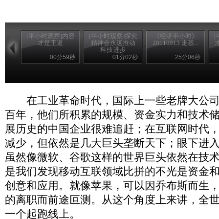
[半小时观察]内容
[半小时观察]探究
《经济半小时》
才是王道
精神会永远推动
20110913 走基...
科技进步
00分59秒
01分02秒
25分06秒
在工业革命时代，国际上一些老牌大公司
百年，他们所积累的规模、资金实力和技术
展历史的中国企业很难追赶；在互联网时代
减少，但依然是几大巨头垄断天下；眼下进
虽然像微软、谷歌这样的世界巨头依然在技
是我们发现移动互联领域比拼的不光是资金
创意和应用。就像苹果，可以因乔布斯而生
的离职而前途叵测。从这个角度上来讲，全
一个起跑线上。