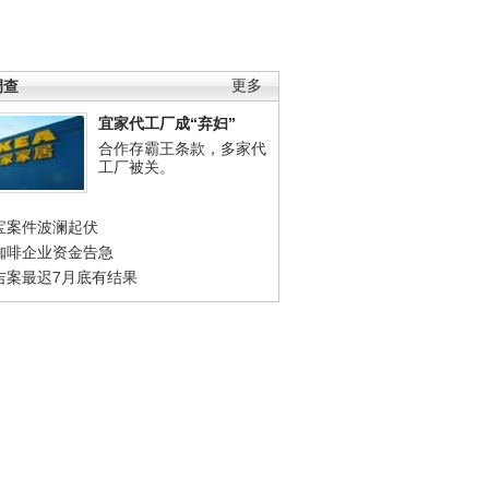
调查
更多
宜家代工厂成“弃妇”
合作存霸王条款，多家代
工厂被关。
宝案件波澜起伏
咖啡企业资金告急
吉案最迟7月底有结果