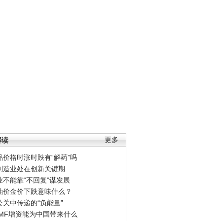
解读
更多
品价格时涨时跌有“解药”吗
制造业处在创新关键期
业不能靠“不回复”谋发展
油价金价下跌意味什么？
公关中传递的“负能量”
IMF增资能为中国带来什么