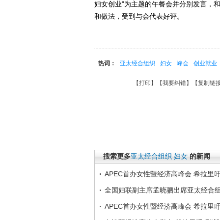
妇女创业”为主题的午餐会并分别发言，
和做法，受到与会代表好评。
热词：
亚太经合组织
妇女
峰会
创业就业
【
打印
】【
我要纠错
】【
复制链
搜索更多
亚太经合组织
妇女
的新闻
APEC首办女性暨经济高峰会 希拉里
全国妇联副主席孟晓驷出席亚太经合
APEC首办女性暨经济高峰会 希拉里