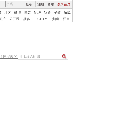
登录
注册
客服
设为首页
城
社区
微博
博客
论坛
访谈
邮箱
游戏
画片
公开课
播客
|
CCTV
频道
栏目