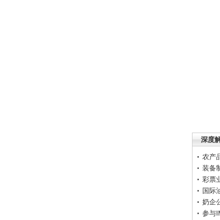
深度
农产
装备
彩票
国际
奶企
参与