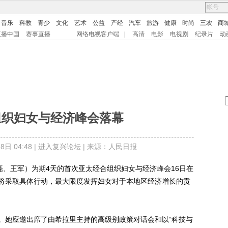
音乐
科教
青少
文化
艺术
公益
产经
汽车
旅游
健康
时尚
三农
商
直播中国
赛事直播
网络电视客户端
|
高清
电影
电视剧
纪录片
动
组织妇女与经济峰会落幕
日 04:48 |
进入复兴论坛
| 来源：人民日报
、王军）为期4天的首次亚太经合组织妇女与经济峰会16日在
将采取具体行动，最大限度发挥妇女对于本地区经济增长的贡
她应邀出席了由希拉里主持的高级别政策对话会和以“科技与