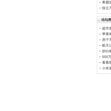
希腊
徐立
论坛
超市
苹果
房子
航天
炒白
50
看看
小米