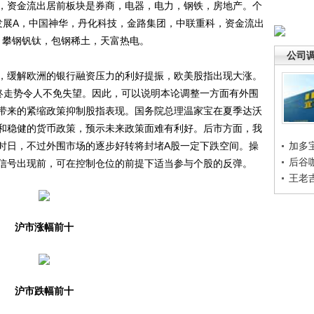
，资金流出居前板块是券商，电器，电力，钢铁，房地产。个
发展A，中国神华，丹化科技，金路集团，中联重科，资金流出
，攀钢钒钛，包钢稀土，天富热电。
公司
缓解欧洲的银行融资压力的利好提振，欧美股指出现大涨。
终走势令人不免失望。因此，可以说明本论调整一方面有外围
带来的紧缩政策抑制股指表现。国务院总理温家宝在夏季达沃
和稳健的货币政策，预示未来政策面难有利好。后市方面，我
时日，不过外围市场的逐步好转将封堵A股一定下跌空间。操
加多
后谷
信号出现前，可在控制仓位的前提下适当参与个股的反弹。
王老
沪市涨幅前十
沪市跌幅前十