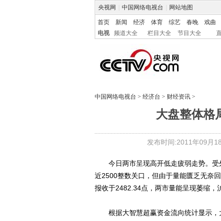
央视网
|
中国网络电视台
|
网站地图
首页
新闻
经济
体育
综艺
春晚
戏曲
电视
频道大全
栏目大全
节目大全
中国网络电视台
>
经济台
>
财经资讯
>
大盘整体格
发布时间:2011年09月18日
今日两市呈现高开低走疲弱走势。受外
近2500整数关口，但由于量能匮乏无奈
报收于2482.34点，两市量能呈现萎缩
根据大智慧超赢资金流向统计显示，大