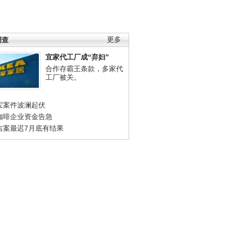
调查
更多
宜家代工厂成“弃妇”
合作存霸王条款，多家代
工厂被关。
宝案件波澜起伏
咖啡企业资金告急
吉案最迟7月底有结果