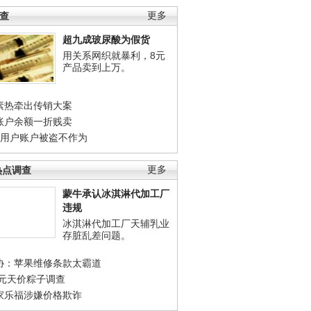
调查
更多
超九成玻尿酸为假货
用关系网织就暴利，8元
产品卖到上万。
素热牵出传销大案
账户余额一折贱卖
店用户账户被盗不作为
热点调查
更多
蒙牛承认冰淇淋代加工厂
违规
冰淇淋代加工厂天辅乳业
存脏乱差问题。
协：苹果维修条款太霸道
0元天价粽子调查
家乐福涉嫌价格欺诈