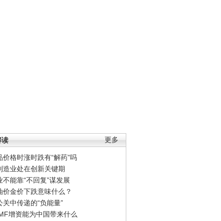
解读
更多
品价格时涨时跌有“解药”吗
制造业处在创新关键期
业不能靠“不回复”谋发展
油价金价下跌意味什么？
公关中传递的“负能量”
IMF增资能为中国带来什么