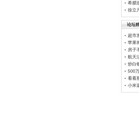
希腊
徐立
论坛
超市
苹果
房子
航天
炒白
50
看看
小米