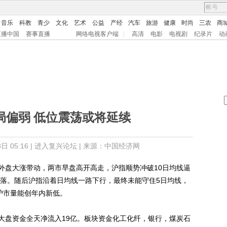
音乐
科教
青少
文化
艺术
公益
产经
汽车
旅游
健康
时尚
三农
商
直播中国
赛事直播
网络电视客户端
|
高清
电影
电视剧
纪录片
动
局偏弱 低位震荡或将延续
 05:16 |
进入复兴论坛
| 来源：中国经济网
盘大涨带动，两市早盘高开高走，沪指顺势冲破10日均线逼
回落。随后沪指沿着日均线一路下行，最终未能守住5日均线，
，沪市量能创年内新低。
盘资金全天净流入19亿。板块资金化工化纤，银行，煤炭石