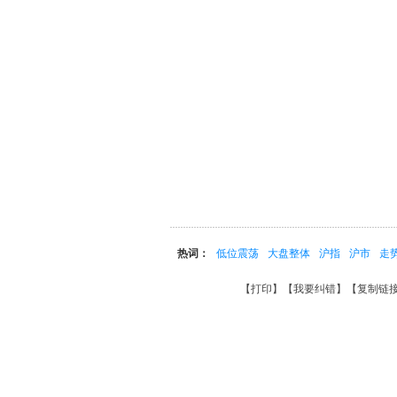
热词：
低位震荡
大盘整体
沪指
沪市
走
【
打印
】【
我要纠错
】【
复制链