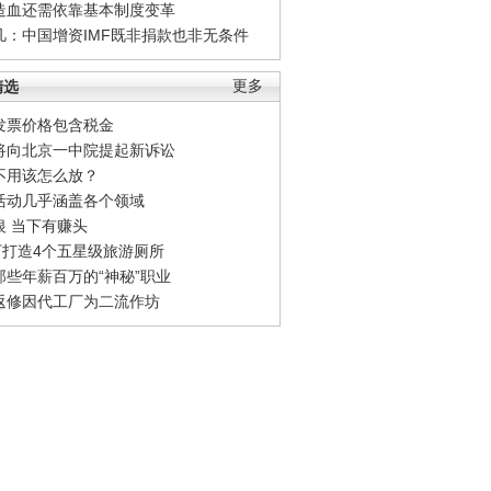
造血还需依靠基本制度变革
凡：中国增资IMF既非捐款也非无条件
精选
更多
发票价格包含税金
将向北京一中院提起新诉讼
不用该怎么放？
活动几乎涵盖各个领域
银 当下有赚头
0万打造4个五星级旅游厕所
那些年薪百万的“神秘”职业
返修因代工厂为二流作坊