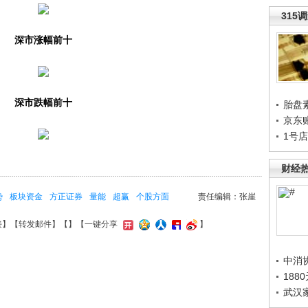
315
深市涨幅前十
深市跌幅前十
胎盘
京东
1号
财经
势
板块资金
方正证券
量能
超赢
个股方面
责任编辑：张崖
接
】【
转发邮件
】【
】
【一键分享
】
中消
188
武汉