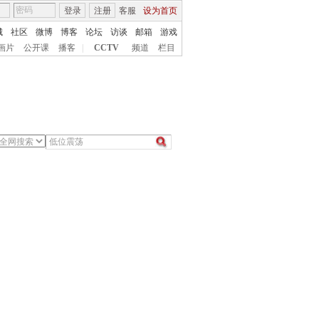
登录
注册
客服
设为首页
城
社区
微博
博客
论坛
访谈
邮箱
游戏
画片
公开课
播客
|
CCTV
频道
栏目