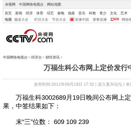
央视网
|
中国网络电视台
|
网站地图
首页
新闻
经济
体育
综艺
春晚
戏曲
音乐
科教
青少
文化
艺术
电视
频道大全
栏目大全
节目大全
直播中国
赛事直播
网络
中国网络电视台
>
经济台
>
财经资讯
>
万福生科公布网上定价发行
发布时间:2011年09月19日 17:32 |
进入复兴论坛
| 
万福生科3002689月19日晚间公布网上
果，中签结果如下：
末“三”位数： 609 109 239