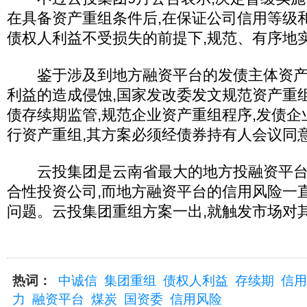
在具备资产重组条件后,在保证公司信用等级
债权人利益不受损失的前提下,规范、有序地
鉴于涉及到地方融资平台的发债主体资产
利益的造成侵蚀,国家发改委发文规范资产重
债存续期监管,规范企业资产重组程序,发债
行资产重组,其方案必须经债券持有人会议同
云投集团是云南省最大的地方投融资平台,
合性投资公司,而地方融资平台的信用风险一
问题。云投集团重组方案一出,就触发市场对
热词：
中诚信
集团重组
债权人利益
存续期
信用
力
融资平台
煤炭
国资委
信用风险