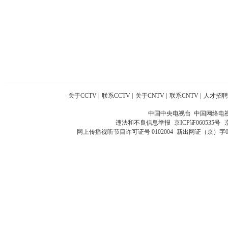
关于CCTV
|
联系CCTV
|
关于CNTV
|
联系CNTV
|
人才招聘
中国中央电视台 中国网络电
违法和不良信息举报
京ICP证060535号
网上传播视听节目许可证号 0102004
新出网证（京）字0