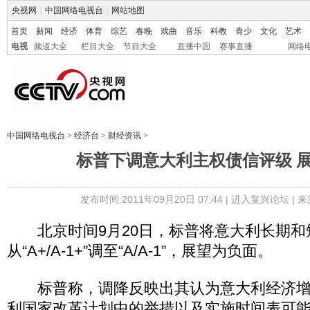
央视网
|
中国网络电视台
|
网站地图
首页
新闻
经济
体育
综艺
春晚
戏曲
音乐
科教
青少
文化
艺术
电视
频道大全
栏目大全
节目大全
直播中国
赛事直播
网络
中国网络电视台
>
经济台
>
财经资讯
>
标普下调意大利主权债信评级 
发布时间:2011年09月20日 07:44 |
进入复兴论坛
| 
北京时间9月20日，标普将意大利长期和
从“A+/A-1+”调至“A/A-1”，展望为负面。
标普称，调降反映出其认为意大利经济增
利国家改革计划中的举措以及实施时间表可