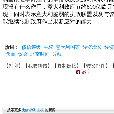
现没有什么作用，意大利政府节约600亿欧
现；同时表示意大利脆弱的执政联盟以及与
能继续限制政府作出果断应对的能力。
热词：
债信评级
主权
意大利国家
经济增长
经济
负面
议会
北京时间
分歧
【
打印
】【
我要纠错
】【
复制链接
】【
转发邮件
】
】
搜索更多
债信评级
主权
的新闻