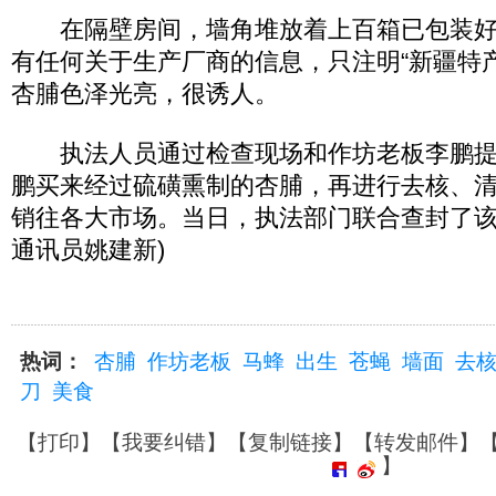
在隔壁房间，墙角堆放着上百箱已包装好
有任何关于生产厂商的信息，只注明“新疆特
杏脯色泽光亮，很诱人。
执法人员通过检查现场和作坊老板李鹏提
鹏买来经过硫磺熏制的杏脯，再进行去核、
销往各大市场。当日，执法部门联合查封了该
通讯员姚建新)
热词：
杏脯
作坊老板
马蜂
出生
苍蝇
墙面
去
刀
美食
【
打印
】【
我要纠错
】【
复制链接
】【
转发邮件
】
】