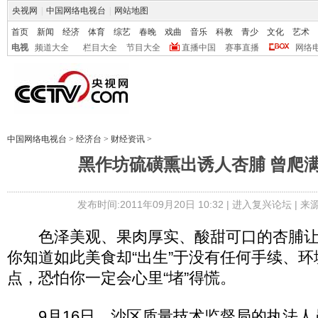
央视网
|
中国网络电视台
|
网站地图
首页
新闻
经济
体育
综艺
春晚
戏曲
音乐
科教
青少
文化
艺术
电视
频道大全
栏目大全
节目大全
直播中国
赛事直播
网络
中国网络电视台
>
经济台
>
财经资讯
>
黑作坊硫磺熏出诱人杏脯 曾爬
发布时间:2011年09月20日 10:32 |
进入复兴论坛
| 
色泽美观、果肉厚实、酸甜可口的杏脯让
你知道如此美食却“出生”于没有任何手续、
点，恐怕你一定会心里“堵”得慌。
9月16日，沙区质量技术监督局的执法人