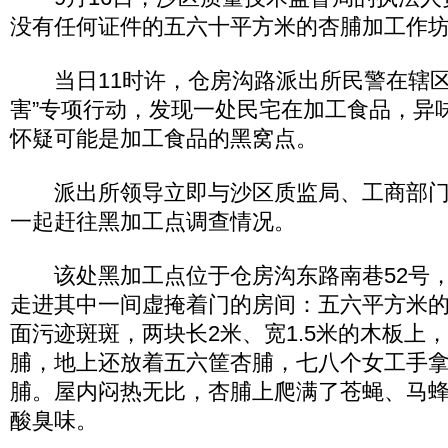
没有任何证件的五六十平方米的杏脯加工作
当日11时许，仓房沟路派出所民警在辖区
害”专项行动，发现一处民宅在加工食品，异
怀疑可能是加工食品的黑窝点。
派出所领导立即与沙区质监局、工商部门
一起赶往黑加工点调查情况。
该处黑加工点位于仓房沟东路南巷52号，
走进其中一间虚掩着门的房间：五六平方米
面污迹斑斑，两块长2米、宽1.5米的木板上
脯，地上还放着五六筐杏脯，七八个女工手
脯。屋内闷热无比，杏脯上爬满了苍蝇、马
酸臭味。