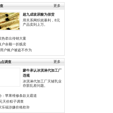
调查
更多
超九成玻尿酸为假货
用关系网织就暴利，8元
产品卖到上万。
素热牵出传销大案
账户余额一折贱卖
店用户账户被盗不作为
热点调查
更多
蒙牛承认冰淇淋代加工厂
违规
冰淇淋代加工厂天辅乳业
存脏乱差问题。
协：苹果维修条款太霸道
0元天价粽子调查
家乐福涉嫌价格欺诈