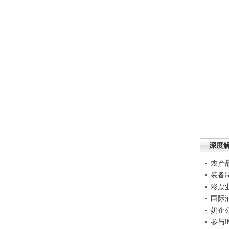
深度
农产
装备
彩票
国际
奶企
参与