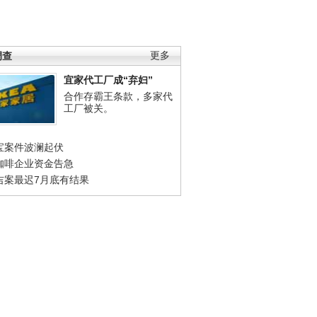
调查
更多
宜家代工厂成“弃妇”
合作存霸王条款，多家代
工厂被关。
宝案件波澜起伏
咖啡企业资金告急
吉案最迟7月底有结果