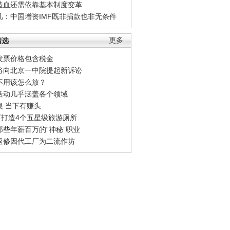
造血还需依靠基本制度变革
凡：中国增资IMF既非捐款也非无条件
精选
更多
发票价格包含税金
将向北京一中院提起新诉讼
不用该怎么放？
活动几乎涵盖各个领域
银 当下有赚头
0万打造4个五星级旅游厕所
那些年薪百万的“神秘”职业
返修因代工厂为二流作坊