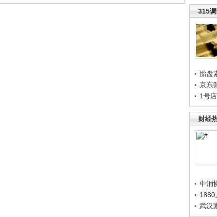
315
胎盘
京东
1号
财经
中消
188
武汉