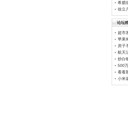
希腊
徐立
论坛
超市
苹果
房子
航天
炒白
50
看看
小米