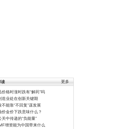
解读
更多
品价格时涨时跌有“解药”吗
制造业处在创新关键期
业不能靠“不回复”谋发展
油价金价下跌意味什么？
公关中传递的“负能量”
IMF增资能为中国带来什么