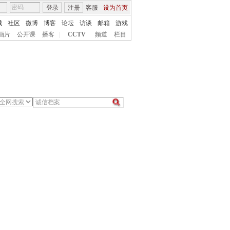
登录
注册
客服
设为首页
城
社区
微博
博客
论坛
访谈
邮箱
游戏
画片
公开课
播客
|
CCTV
频道
栏目