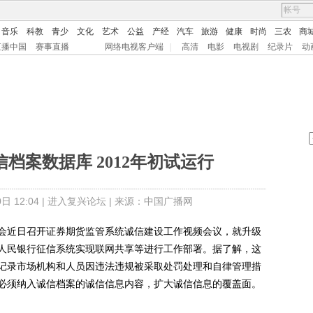
音乐
科教
青少
文化
艺术
公益
产经
汽车
旅游
健康
时尚
三农
商
直播中国
赛事直播
网络电视客户端
|
高清
电影
电视剧
纪录片
动
档案数据库 2012年初试运行
 12:04 |
进入复兴论坛
| 来源：中国广播网
近日召开证券期货监管系统诚信建设工作视频会议，就升级
人民银行征信系统实现联网共享等进行工作部署。据了解，这
记录市场机构和人员因违法违规被采取处罚处理和自律管理措
必须纳入诚信档案的诚信信息内容，扩大诚信信息的覆盖面。