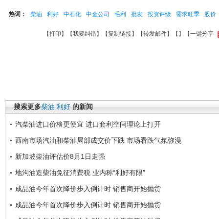
热词：
柴油
利好
中石化
中金公司
毛利
批发
投资评级
需求旺季
股价
【
打印
】【
我要纠错
】【
复制链接
】【
转发邮件
】【
】
【一键分享
搜索更多
柴油
利好
的新闻
汽柴油进口价格更便宜 进口套利空间理论上打开
西南市场汽油和柴油局部成交价下跌 市场看跌气氛弥漫
新加坡柴油评估价8月1日走强
地沟油造柴油免征消费税 业内称“利好有限”
成品油今年首次降价步入倒计时 销售商开始抛货
成品油今年首次降价步入倒计时 销售商开始抛货