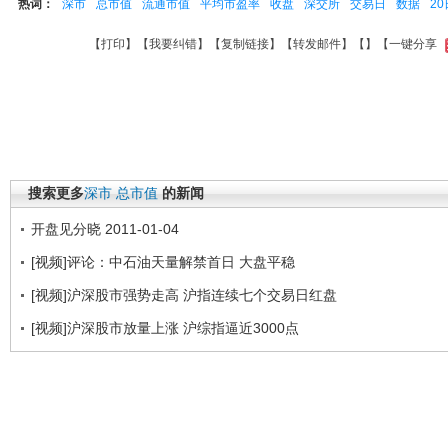
热词：
深市
总市值
流通市值
平均市盈率
收盘
深交所
交易日
数据
20
【
打印
】【
我要纠错
】【
复制链接
】【
转发邮件
】【
】
【一键分享
搜索更多
深市
总市值
的新闻
开盘见分晓 2011-01-04
[视频]评论：中石油天量解禁首日 大盘平稳
[视频]沪深股市强势走高 沪指连续七个交易日红盘
[视频]沪深股市放量上涨 沪综指逼近3000点