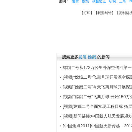
热词：
发射
嫦娥
试验验证
研制
三号
2
【
打印
】【
我要纠错
】【
复制链
搜索更多
发射
嫦娥
的新闻
嫦娥二号从172万公里外深空传回第
[视频]“嫦娥二号”飞离月球开展深空
[视频]“嫦娥二号”今天飞离月球开展
[视频]“嫦娥二号”飞离月球 开始150
[视频]嫦娥二号全面实现工程目标 拓
[视频]新闻链接:中国载人航天发展规划
[中国焦点2011]中国航天新跨越：20