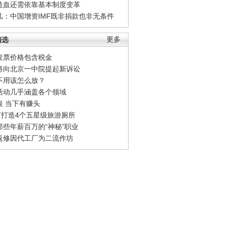
造血还需依靠基本制度变革
凡：中国增资IMF既非捐款也非无条件
精选
更多
发票价格包含税金
将向北京一中院提起新诉讼
不用该怎么放？
活动几乎涵盖各个领域
银 当下有赚头
0万打造4个五星级旅游厕所
那些年薪百万的“神秘”职业
返修因代工厂为二流作坊