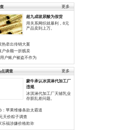
调查
更多
超九成玻尿酸为假货
用关系网织就暴利，8元
产品卖到上万。
素热牵出传销大案
账户余额一折贱卖
店用户账户被盗不作为
热点调查
更多
蒙牛承认冰淇淋代加工厂
违规
冰淇淋代加工厂天辅乳业
存脏乱差问题。
协：苹果维修条款太霸道
0元天价粽子调查
家乐福涉嫌价格欺诈