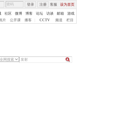
登录
注册
客服
设为首页
城
社区
微博
博客
论坛
访谈
邮箱
游戏
画片
公开课
播客
|
CCTV
频道
栏目