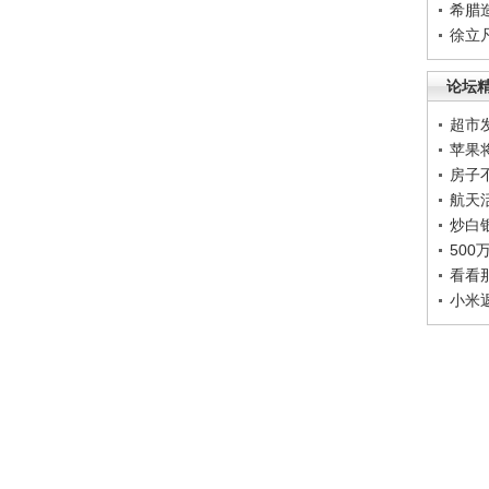
希腊
徐立
论坛
超市
苹果
房子
航天
炒白
50
看看
小米