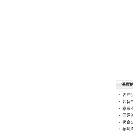
深度
农产
装备
彩票
国际
奶企
参与