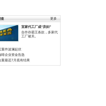
调查
更多
宜家代工厂成“弃妇”
合作存霸王条款，多家代
工厂被关。
宝案件波澜起伏
咖啡企业资金告急
吉案最迟7月底有结果