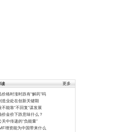
解读
更多
品价格时涨时跌有“解药”吗
制造业处在创新关键期
业不能靠“不回复”谋发展
油价金价下跌意味什么？
公关中传递的“负能量”
IMF增资能为中国带来什么