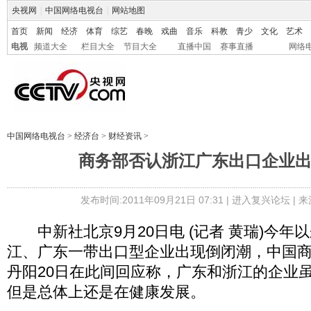
央视网
|
中国网络电视台
|
网站地图
首页
新闻
经济
体育
综艺
春晚
戏曲
音乐
科教
青少
文化
艺术
电视
频道大全
栏目大全
节目大全
直播中国
赛事直播
网络
中国网络电视台
>
经济台
>
财经资讯
>
商务部否认浙江广东出口企业
发布时间:2011年09月21日 07:31 |
进入复兴论坛
| 
中新社北京9月20日电 (记者 黄瑞)今年
江、广东一带出口型企业出现倒闭潮，中国
丹阳20日在此间回应称，广东和浙江的企业
但是总体上还是在健康发展。