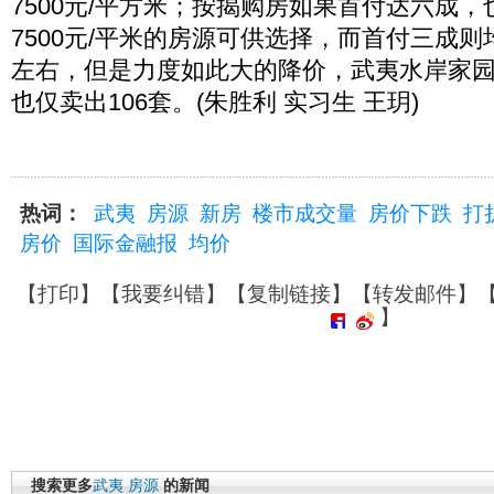
7500元/平方米；按揭购房如果首付达六成，
7500元/平米的房源可供选择，而首付三成则均
左右，但是力度如此大的降价，武夷水岸家园
也仅卖出106套。(朱胜利 实习生 王玥)
热词：
武夷
房源
新房
楼市成交量
房价下跌
打
房价
国际金融报
均价
【
打印
】【
我要纠错
】【
复制链接
】【
转发邮件
】
】
搜索更多
武夷
房源
的新闻