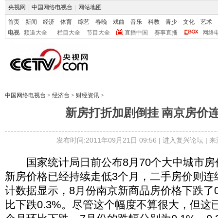
央视网
|
中国网络电视台
|
网站地图
首页
新闻
经济
体育
综艺
春晚
戏曲
音乐
科教
青少
文化
艺术
电视
频道大全
栏目大全
节目大全
直播中国
赛事直播
网络
中国网络电视台
>
经济台
>
财经资讯
>
新房打折加剧倒挂 南京房价
发布时间:2011年09月21日 09:56 |
进入复兴论坛
| 
国家统计局日前公布8月70个大中城市房
新房价格已经持续走低3个月，二手房价则连
计数据显示，8月份南京新商品房价格下跌了0
比下跌0.3%。尽管这个幅度不算很大，但这