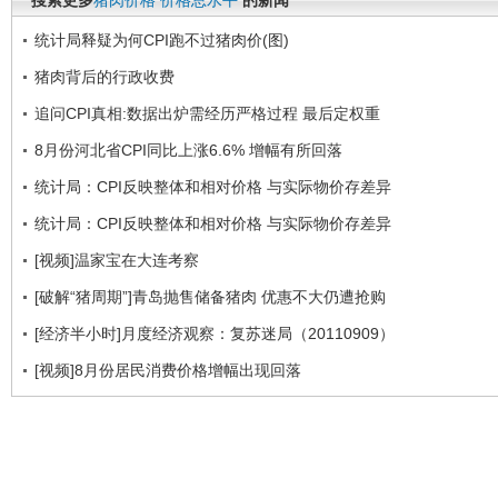
搜索更多
猪肉价格
价格总水平
的新闻
统计局释疑为何CPI跑不过猪肉价(图)
猪肉背后的行政收费
追问CPI真相:数据出炉需经历严格过程 最后定权重
8月份河北省CPI同比上涨6.6% 增幅有所回落
统计局：CPI反映整体和相对价格 与实际物价存差异
统计局：CPI反映整体和相对价格 与实际物价存差异
[视频]温家宝在大连考察
[破解“猪周期”]青岛抛售储备猪肉 优惠不大仍遭抢购
[经济半小时]月度经济观察：复苏迷局（20110909）
[视频]8月份居民消费价格增幅出现回落