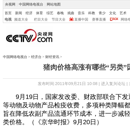
央视网
|
中国网络电视台
|
网站地图
首页
新闻
经济
体育
综艺
春晚
戏曲
音乐
科教
青少
文化
艺术
电视
频道大全
栏目大全
节目大全
直播中国
赛事直播
网络
中国网络电视台
>
经济台
>
财经资讯
>
猪肉价格高涨有哪些“另类”
发布时间:2011年09月21日 10:08 |
进入复兴论坛
|
9月19日，国家发改委、财政部联合下发
等动物及动物产品检疫收费，多项种类降幅都
旨在降低农副产品流通环节成本，进一步减
类价格。（《京华时报》9月20日）