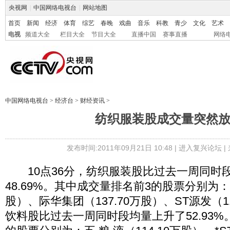
央视网
|
中国网络电视台
|
网站地图
首页
新闻
经济
体育
综艺
春晚
戏曲
音乐
科教
青少
文化
艺术
电视
频道大全
栏目大全
节目大全
直播中国
赛事直播
网络
中国网络电视台
>
经济台
>
财经资讯
>
纺织服装股成交量突然
发布时间:2011年09月21日 10:48 |
进入复兴论坛
|
10点36分，纺织服装股比过去一周同时
48.69%。其中成交量排名前3的股票分别为：美
股）、际华集团（137.70万股）、ST源发（1
饮料股比过去一周同时段均量上升了52.93%