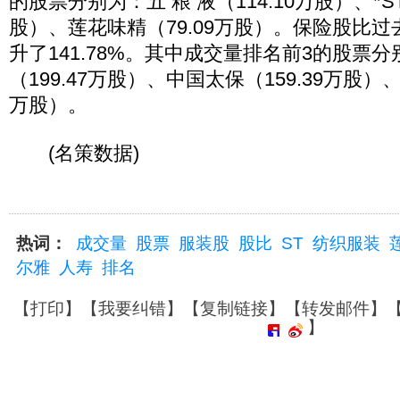
的股票分别为：五 粮 液（114.10万股）、*ST
股）、莲花味精（79.09万股）。保险股比
升了141.78%。其中成交量排名前3的股票
（199.47万股）、中国太保（159.39万股）、
万股）。
(名策数据)
热词：
成交量
股票
服装股
股比
ST
纺织服装
尔雅
人寿
排名
【
打印
】【
我要纠错
】【
复制链接
】【
转发邮件
】
】