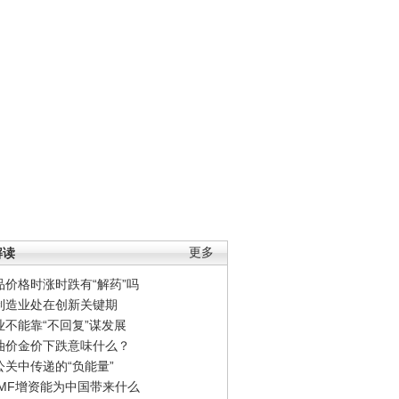
解读
更多
品价格时涨时跌有“解药”吗
制造业处在创新关键期
业不能靠“不回复”谋发展
油价金价下跌意味什么？
公关中传递的“负能量”
IMF增资能为中国带来什么