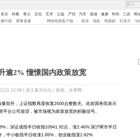
音乐
科教
青少
文化
艺术
公益
产经
汽车
旅游
健康
时尚
三农
商
直播中国
赛事直播
网络电视客户端
|
高清
电影
电视剧
纪录片
动
升逾2% 憧憬国内政策放宽
日 12:08 |
进入复兴论坛
| 来源：全景网
量劲升，上证指数再度收复2500点整数关。此前国务院表示
资平台公司放贷，被市场视为政策放宽的积极信号。
%；深证成指半日收报10941.92点，涨2.46%.深沪两市半日
中小板指半日收涨1.85%，创业板指涨1.82%.