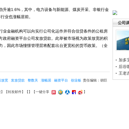
逾1.6%，其中，电力设备与新能源、煤炭开采、非银行金
等行业也涨幅居前。
公司
业金融机构可以向实行公司化运作并符合信贷条件的公租房
方政府融资平台公司发放贷款。此举被市场视为政策放宽的积
力，因此市场憧憬管理层将配套出台更宽松的货币政策。（全
加多
后谷
王老
策放宽
发放贷款
整数关
涨幅居
融资平台
创业板
责任编辑：胡巨
接
】【
转发邮件
】【
】
【一键分享
】