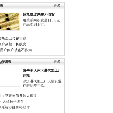
调查
更多
超九成玻尿酸为假货
用关系网织就暴利，8元
产品卖到上万。
素热牵出传销大案
账户余额一折贱卖
店用户账户被盗不作为
热点调查
更多
蒙牛承认冰淇淋代加工厂
违规
冰淇淋代加工厂天辅乳业
存脏乱差问题。
协：苹果维修条款太霸道
0元天价粽子调查
家乐福涉嫌价格欺诈