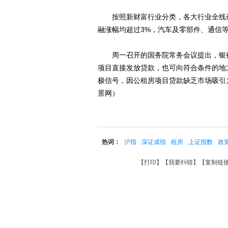
按照新财富行业分类，各大行业全线劲升
融涨幅均超过3%，汽车及零部件、通信
周一召开的国务院常务会议提出，银行
项目直接发放贷款，也可向符合条件的地
极信号，因公租房项目贷款缺乏市场吸引
景网）
热词：
沪指
深证成指
租房
上证指数
政
【
打印
】【
我要纠错
】【
复制链