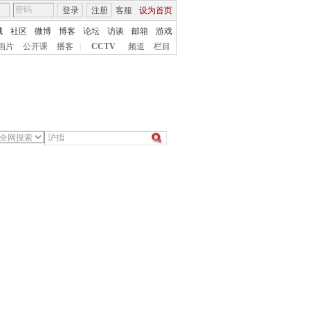
登录
注册
客服
设为首页
城
社区
微博
博客
论坛
访谈
邮箱
游戏
画片
公开课
播客
|
CCTV
频道
栏目