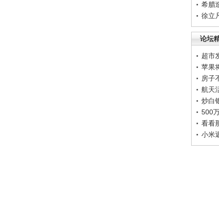
希腊
徐立
论坛
超市
苹果
房子
航天
炒白
50
看看
小米