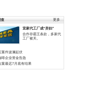
调查
更多
宜家代工厂成“弃妇”
合作存霸王条款，多家代
工厂被关。
宝案件波澜起伏
咖啡企业资金告急
吉案最迟7月底有结果