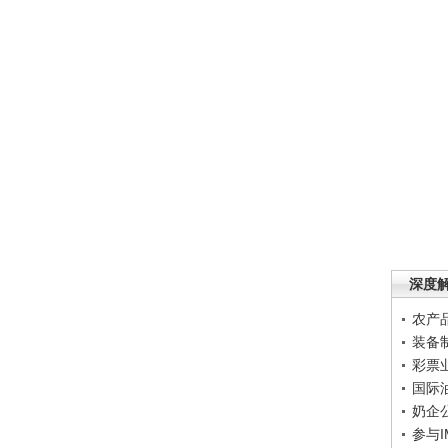
深度
农产
装备
彩票
国际
奶企
参与