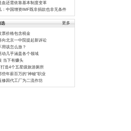
造血还需依靠基本制度变革
凡：中国增资IMF既非捐款也非无条件
精选
更多
发票价格包含税金
将向北京一中院提起新诉讼
不用该怎么放？
活动几乎涵盖各个领域
银 当下有赚头
0万打造4个五星级旅游厕所
那些年薪百万的“神秘”职业
返修因代工厂为二流作坊