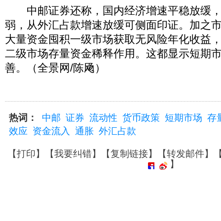
中邮证券还称，国内经济增速平稳放缓，
弱，从外汇占款增速放缓可侧面印证。加之
大量资金囤积一级市场获取无风险年化收益，
二级市场存量资金稀释作用。这都显示短期
善。（全景网/陈飏）
热词：
中邮
证券
流动性
货币政策
短期市场
存
效应
资金流入
通胀
外汇占款
【
打印
】【
我要纠错
】【
复制链接
】【
转发邮件
】
】