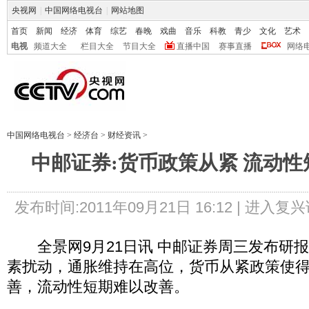
央视网
|
中国网络电视台
|
网站地图
首页
新闻
经济
体育
综艺
春晚
戏曲
音乐
科教
青少
文化
艺术
电视
频道大全
栏目大全
节目大全
直播中国
赛事直播
网络
中国网络电视台
>
经济台
>
财经资讯
>
中邮证券:货币政策从紧 流动
发布时间:2011年09月21日 16:12 |
进入复兴
全景网9月21日讯 中邮证券周三发布研
素扰动，通胀维持在高位，货币从紧政策使
善，流动性短期难以改善。