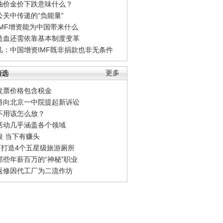
油价金价下跌意味什么？
公关中传递的“负能量”
IMF增资能为中国带来什么
造血还需依靠基本制度变革
凡：中国增资IMF既非捐款也非无条件
精选
更多
发票价格包含税金
将向北京一中院提起新诉讼
不用该怎么放？
活动几乎涵盖各个领域
银 当下有赚头
0万打造4个五星级旅游厕所
那些年薪百万的“神秘”职业
返修因代工厂为二流作坊