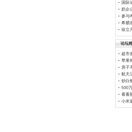
国际
奶企
参与
希腊
徐立
论坛
超市
苹果
房子
航天
炒白
50
看看
小米