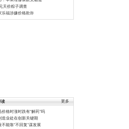
0元天价粽子调查
家乐福涉嫌价格欺诈
解读
更多
品价格时涨时跌有“解药”吗
制造业处在创新关键期
业不能靠“不回复”谋发展