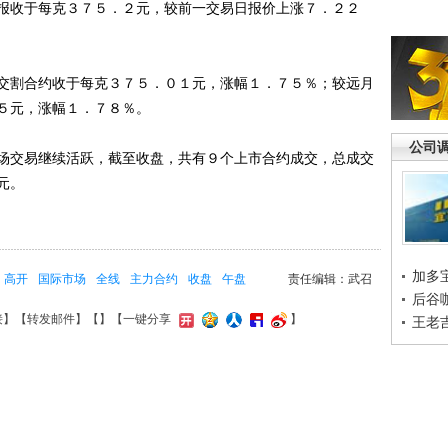
报收于每克３７５．２元，较前一交易日报价上涨７．２２
割合约收于每克３７５．０１元，涨幅１．７５％；较远月
５元，涨幅１．７８％。
公司
交易继续活跃，截至收盘，共有９个上市合约成交，总成交
元。
加多
高开
国际市场
全线
主力合约
收盘
午盘
责任编辑：武召
后谷
接
】【
转发邮件
】【
】
【一键分享
】
王老