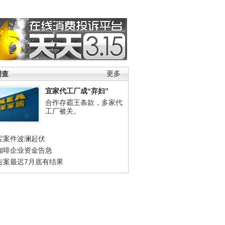
调查
更多
宜家代工厂成“弃妇”
合作存霸王条款，多家代
工厂被关。
宝案件波澜起伏
咖啡企业资金告急
吉案最迟7月底有结果