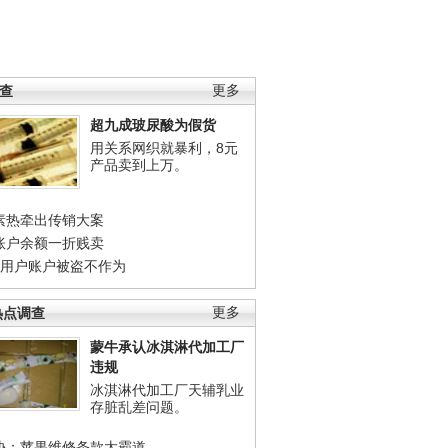
调查
更多
超九成玻尿酸为假货
用关系网织就暴利，8元
产品卖到上万。
素热牵出传销大案
账户余额一折贱卖
店用户账户被盗不作为
热点调查
更多
蒙牛承认冰淇淋代加工厂
违规
冰淇淋代加工厂天辅乳业
存脏乱差问题。
协：苹果维修条款太霸道