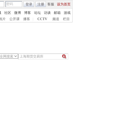
登录
注册
客服
设为首页
城
社区
微博
博客
论坛
访谈
邮箱
游戏
画片
公开课
播客
|
CCTV
频道
栏目