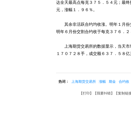
达全天最高点每克３７５．５４元；最终
元，涨幅１．９６％。
其余非活跃合约均收涨。明年１月份交
明年６月份交割合约收于每克３７６．２
上海期货交易所的数据显示，当天市场
１７０７２８手，成交额６３７．５８亿
热词：
上海期货交易所
涨幅
期金
合约收
【
打印
】【
我要纠错
】【
复制链