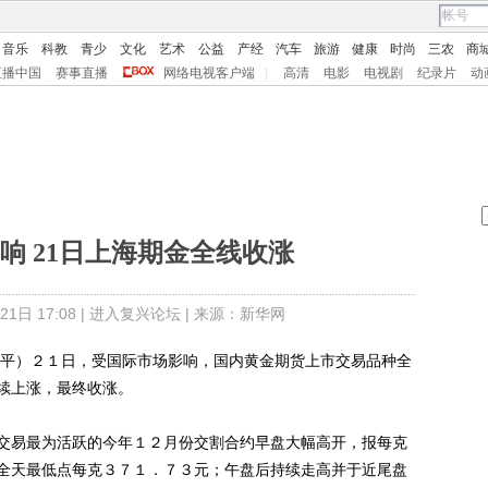
音乐
科教
青少
文化
艺术
公益
产经
汽车
旅游
健康
时尚
三农
商
直播中国
赛事直播
网络电视客户端
|
高清
电影
电视剧
纪录片
动
响 21日上海期金全线收涨
日 17:08 |
进入复兴论坛
| 来源：新华网
平）２１日，受国际市场影响，国内黄金期货上市交易品种全
续上涨，最终收涨。
易最为活跃的今年１２月份交割合约早盘大幅高开，报每克
全天最低点每克３７１．７３元；午盘后持续走高并于近尾盘