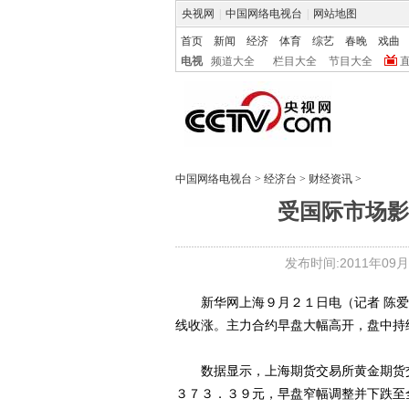
央视网
|
中国网络电视台
|
网站地图
首页
新闻
经济
体育
综艺
春晚
戏曲
电视
频道大全
栏目大全
节目大全
中国网络电视台
>
经济台
>
财经资讯
>
受国际市场影
发布时间:2011年09月21
新华网上海９月２１日电（记者 陈爱
线收涨。主力合约早盘大幅高开，盘中持
数据显示，上海期货交易所黄金期货交
３７３．３９元，早盘窄幅调整并下跌至