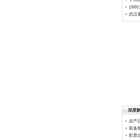
188
武汉
深度
农产
装备
彩票