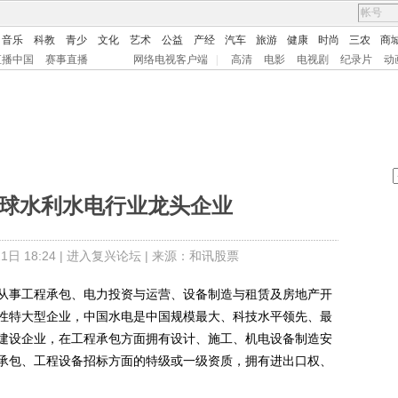
音乐
科教
青少
文化
艺术
公益
产经
汽车
旅游
健康
时尚
三农
商
直播中国
赛事直播
网络电视客户端
|
高清
电影
电视剧
纪录片
动
全球水利水电行业龙头企业
日 18:24 |
进入复兴论坛
| 来源：和讯股票
事工程承包、电力投资与运营、设备制造与租赁及房地产开
性特大型企业，中国水电是中国规模最大、科技水平领先、最
建设企业，在工程承包方面拥有设计、施工、机电设备制造安
承包、工程设备招标方面的特级或一级资质，拥有进出口权、