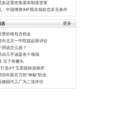
造血还需依靠基本制度变革
凡：中国增资IMF既非捐款也非无条件
精选
更多
发票价格包含税金
将向北京一中院提起新诉讼
不用该怎么放？
活动几乎涵盖各个领域
银 当下有赚头
0万打造4个五星级旅游厕所
那些年薪百万的“神秘”职业
返修因代工厂为二流作坊