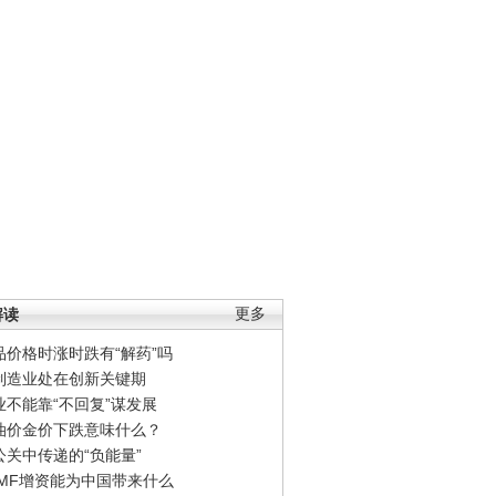
解读
更多
品价格时涨时跌有“解药”吗
制造业处在创新关键期
业不能靠“不回复”谋发展
油价金价下跌意味什么？
公关中传递的“负能量”
IMF增资能为中国带来什么