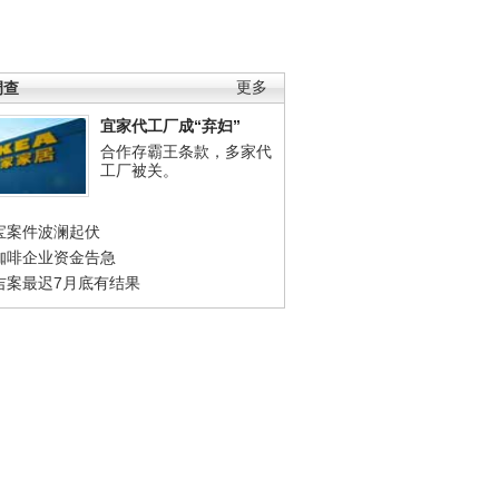
调查
更多
宜家代工厂成“弃妇”
合作存霸王条款，多家代
工厂被关。
宝案件波澜起伏
咖啡企业资金告急
吉案最迟7月底有结果