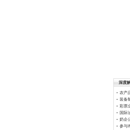
深度
农产
装备
彩票
国际
奶企
参与