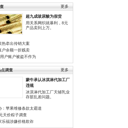
调查
更多
超九成玻尿酸为假货
用关系网织就暴利，8元
产品卖到上万。
素热牵出传销大案
账户余额一折贱卖
店用户账户被盗不作为
热点调查
更多
蒙牛承认冰淇淋代加工厂
违规
冰淇淋代加工厂天辅乳业
存脏乱差问题。
协：苹果维修条款太霸道
0元天价粽子调查
家乐福涉嫌价格欺诈