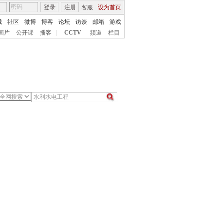
登录
注册
客服
设为首页
城
社区
微博
博客
论坛
访谈
邮箱
游戏
画片
公开课
播客
|
CCTV
频道
栏目