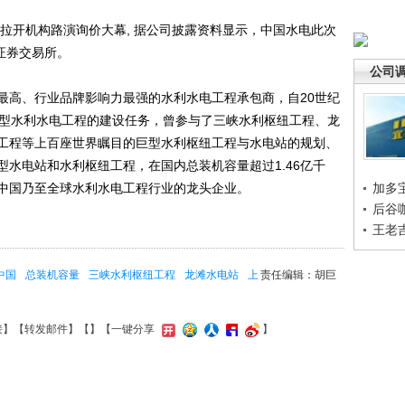
开机构路演询价大幕, 据公司披露资料显示，中国水电此次
证券交易所。
公司
高、行业品牌影响力最强的水利水电工程承包商，自20世纪
中型水利水电工程的建设任务，曾参与了三峡水利枢纽工程、龙
工程等上百座世界瞩目的巨型水利枢纽工程与水电站的规划、
型水电站和水利枢纽工程，在国内总装机容量超过1.46亿千
是中国乃至全球水利水电工程行业的龙头企业。
加多
后谷
王老
中国
总装机容量
三峡水利枢纽工程
龙滩水电站
上
责任编辑：胡巨
接
】【
转发邮件
】【
】
【一键分享
】