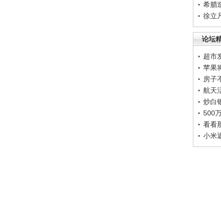
希腊
徐立
论坛
超市
苹果
房子
航天
炒白
50
看看
小米