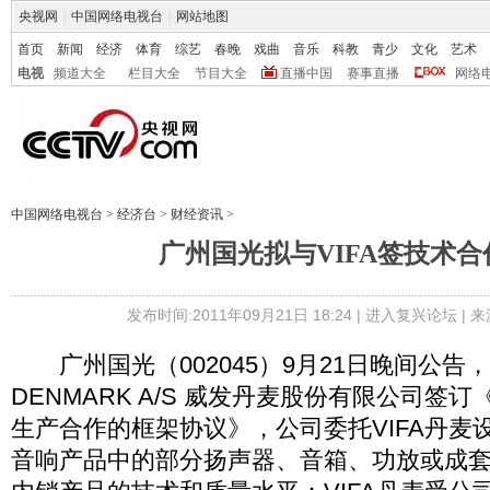
央视网
|
中国网络电视台
|
网站地图
首页
新闻
经济
体育
综艺
春晚
戏曲
音乐
科教
青少
文化
艺术
电视
频道大全
栏目大全
节目大全
直播中国
赛事直播
网络
中国网络电视台
>
经济台
>
财经资讯
>
广州国光拟与VIFA签技术合
发布时间:2011年09月21日 18:24 |
进入复兴论坛
| 
广州国光（002045）9月21日晚间公告，
DENMARK A/S 威发丹麦股份有限公司签
生产合作的框架协议》，公司委托VIFA丹麦
音响产品中的部分扬声器、音箱、功放或成