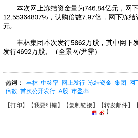
本次网上冻结资金量为746.84亿元，网
12.55364807%，认购倍数7.97倍，网下冻结
元。
丰林集团本次发行5862万股，其中网下发行
发行4692万股。（全景网/尹霁）
热词：
丰林
中签率
网上发行
冻结资金
集团
网
倍数
首次公开发行
A股
市盈率
【
打印
】【
我要纠错
】【
复制链接
】【
转发邮件
】
】