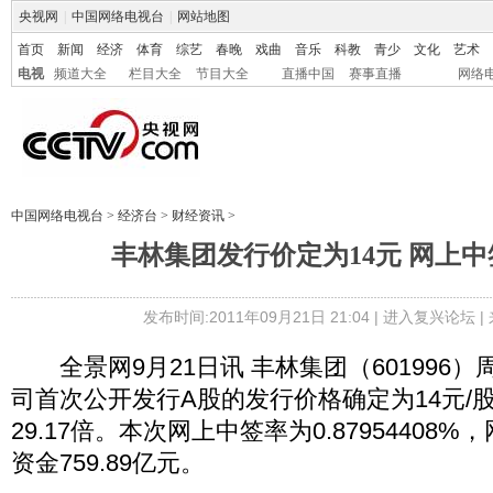
央视网
|
中国网络电视台
|
网站地图
首页
新闻
经济
体育
综艺
春晚
戏曲
音乐
科教
青少
文化
艺术
电视
频道大全
栏目大全
节目大全
直播中国
赛事直播
网络
中国网络电视台
>
经济台
>
财经资讯
>
丰林集团发行价定为14元 网上中签
发布时间:2011年09月21日 21:04 |
进入复兴论坛
|
全景网9月21日讯 丰林集团（601996
司首次公开发行A股的发行价格确定为14元/
29.17倍。本次网上中签率为0.87954408
资金759.89亿元。