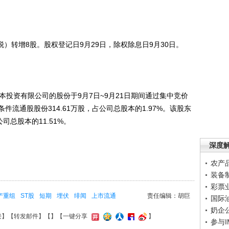
含税）转增8股。股权登记日9月29日，除权除息日9月30日。
本投资有限公司的股份于9月7日~9月21日期间通过集中竞价
流通股股份314.61万股，占公司总股本的1.97%。该股东
司总股本的11.51%。
深度
农产
装备
彩票
产重组
ST股
短期
埋伏
绯闻
上市流通
责任编辑：胡巨
国际
奶企
接
】【
转发邮件
】【
】
【一键分享
】
参与