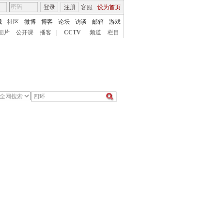
登录
注册
客服
设为首页
城
社区
微博
博客
论坛
访谈
邮箱
游戏
画片
公开课
播客
|
CCTV
频道
栏目