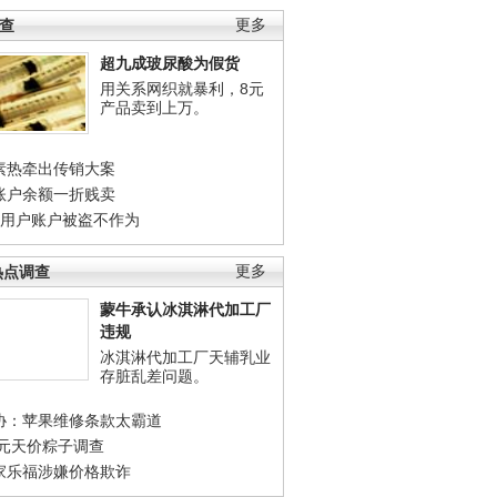
调查
更多
超九成玻尿酸为假货
用关系网织就暴利，8元
产品卖到上万。
素热牵出传销大案
账户余额一折贱卖
店用户账户被盗不作为
热点调查
更多
蒙牛承认冰淇淋代加工厂
违规
冰淇淋代加工厂天辅乳业
存脏乱差问题。
协：苹果维修条款太霸道
0元天价粽子调查
家乐福涉嫌价格欺诈