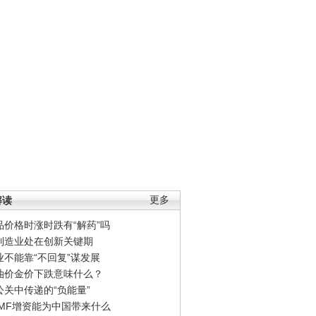
解读
更多
品价格时涨时跌有“解药”吗
制造业处在创新关键期
业不能靠“不回复”谋发展
油价金价下跌意味什么？
公关中传递的“负能量”
IMF增资能为中国带来什么