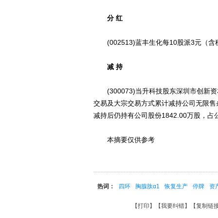
分 红
(002513)蓝丰生化每10股派3元（
减 持
(300073)当升科技股东深圳市创新资
交易及大宗交易方式累计减持公司无限售条件
减持后仍持有公司股份1842.00万股，占公
本摘要仅供参考
热词：
四环
胸腺肽α1
恢复生产
停牌
资
【
打印
】【
我要纠错
】【
复制链