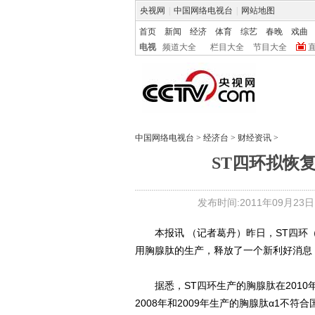
央视网
|
中国网络电视台
|
网站地图
首页
新闻
经济
体育
综艺
春晚
戏曲
电视
频道大全
栏目大全
节目大全
中国网络电视台
>
经济台
>
财经资讯
>
ST四环拟恢
发布时间:2011年09月23日 0
本报讯 （记者葛丹）昨日，ST四环（0
用胸腺肽的生产，释放了一个新利好消息
据悉，ST四环生产的胸腺肽在2010
2008年和2009年生产的胸腺肽α1不