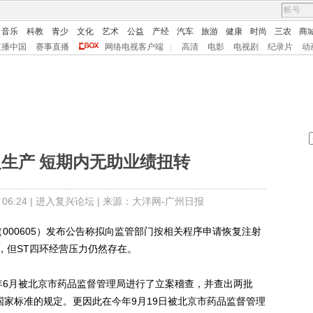
音乐
科教
青少
文化
艺术
公益
产经
汽车
旅游
健康
时尚
三农
商
直播中国
赛事直播
网络电视客户端
|
高清
电影
电视剧
纪录片
动
复生产 短期内无助业绩扭转
6:24 |
进入复兴论坛
| 来源：大洋网-广州日报
00605）发布公告称拟向监管部门按相关程序申请恢复注射
，但ST四环经营压力仍然存在。
年6月被北京市药品监督管理局进行了立案稽查，并查出两批
符合国家标准的规定。更因此在今年9月19日被北京市药品监督管理