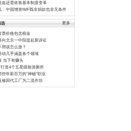
造血还需依靠基本制度变革
凡：中国增资IMF既非捐款也非无条件
精选
更多
发票价格包含税金
将向北京一中院提起新诉讼
不用该怎么放？
活动几乎涵盖各个领域
银 当下有赚头
0万打造4个五星级旅游厕所
那些年薪百万的“神秘”职业
返修因代工厂为二流作坊