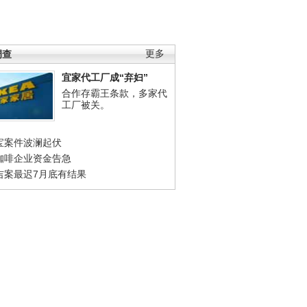
调查
更多
宜家代工厂成“弃妇”
合作存霸王条款，多家代
工厂被关。
宝案件波澜起伏
咖啡企业资金告急
吉案最迟7月底有结果