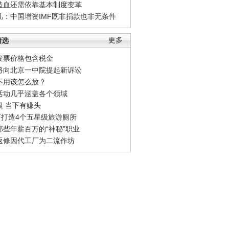
造血还需依靠基本制度变革
凡：中国增资IMF既非捐款也非无条件
精选
更多
发票价格包含税金
将向北京一中院提起新诉讼
不用该怎么放？
活动几乎涵盖各个领域
银 当下有赚头
0万打造4个五星级旅游厕所
那些年薪百万的“神秘”职业
返修因代工厂为二流作坊