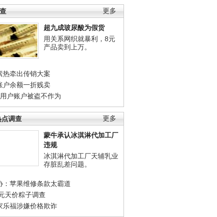
调查
更多
超九成玻尿酸为假货
用关系网织就暴利，8元
产品卖到上万。
素热牵出传销大案
账户余额一折贱卖
店用户账户被盗不作为
热点调查
更多
蒙牛承认冰淇淋代加工厂
违规
冰淇淋代加工厂天辅乳业
存脏乱差问题。
协：苹果维修条款太霸道
0元天价粽子调查
家乐福涉嫌价格欺诈