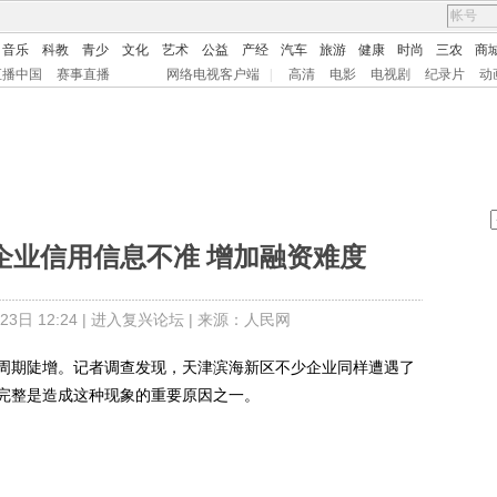
音乐
科教
青少
文化
艺术
公益
产经
汽车
旅游
健康
时尚
三农
商
直播中国
赛事直播
网络电视客户端
|
高清
电影
电视剧
纪录片
动
企业信用信息不准 增加融资难度
日 12:24 |
进入复兴论坛
| 来源：人民网
期陡增。记者调查发现，天津滨海新区不少企业同样遭遇了
完整是造成这种现象的重要原因之一。