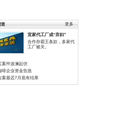
调查
更多
宜家代工厂成“弃妇”
合作存霸王条款，多家代
工厂被关。
宝案件波澜起伏
咖啡企业资金告急
吉案最迟7月底有结果