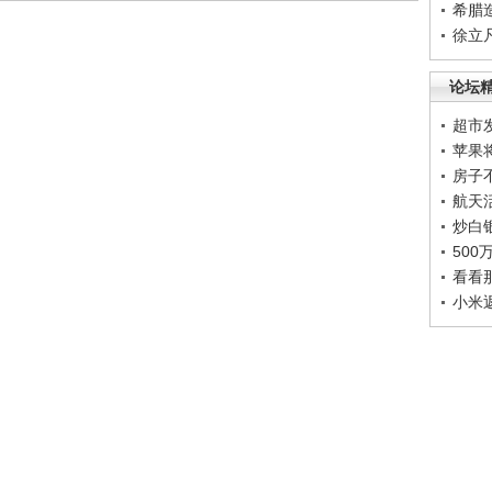
希腊
徐立
论坛
超市
苹果
房子
航天
炒白
50
看看
小米