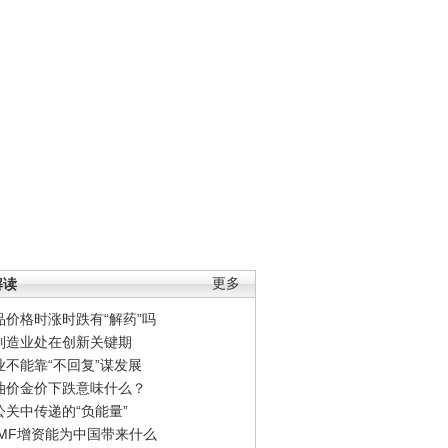
解读
更多
品价格时涨时跌有“解药”吗
制造业处在创新关键期
业不能靠“不回复”谋发展
油价金价下跌意味什么？
公关中传递的“负能量”
IMF增资能为中国带来什么