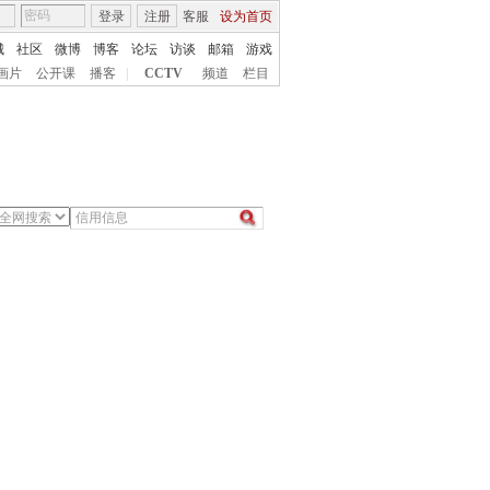
登录
注册
客服
设为首页
城
社区
微博
博客
论坛
访谈
邮箱
游戏
画片
公开课
播客
|
CCTV
频道
栏目