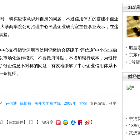
315
时，确实应该意识到自身的问题，不过信用体系的搭建不但企
开大学商学院公司治理中心民营企业研究室主任李亚表示，在这
借鉴。
胎盘
中心支行指导深圳市信用评级协会搭建了“评信通”中小企业融
京东
以市场化运作模式，不要政府补贴，不增加银行成本，为银行
1号
了银企信息不对称的问题，有效地缓解了中小企业信用体系不
一条捷径。
财经
区
评信通
绿博特
南开大学商学院
2008年
柠檬
责任编辑：张崖
中消
接
】【
转发邮件
】【
】
【一键分享
】
188
武汉