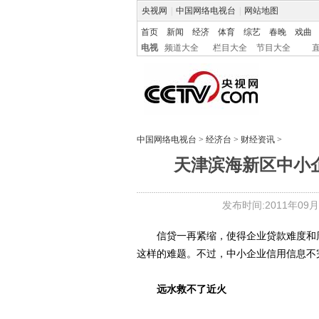
央视网
|
中国网络电视台
|
网站地图
首页
新闻
经济
体育
综艺
春晚
戏曲
电视
频道大全
栏目大全
节目大全
中国网络电视台
>
经济台
>
财经资讯
>
天津滨海新区中小
发布时间:2011年09月23
信贷一再紧缩，使得企业贷款难度和周
这样的难题。不过，中小企业信用信息不
远水救不了近火