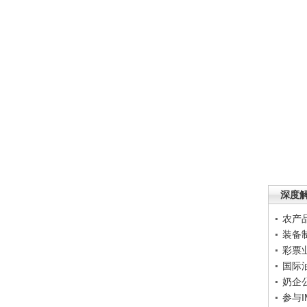
深度
农产
装备
彩票
国际
奶企
参与