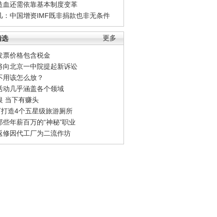
造血还需依靠基本制度变革
凡：中国增资IMF既非捐款也非无条件
精选
更多
发票价格包含税金
将向北京一中院提起新诉讼
不用该怎么放？
活动几乎涵盖各个领域
银 当下有赚头
0万打造4个五星级旅游厕所
那些年薪百万的“神秘”职业
返修因代工厂为二流作坊