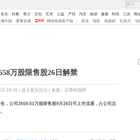
音乐
科教
青少
文化
艺术
公益
产经
汽车
旅游
健康
时尚
三农
商
直播中国
赛事直播
网络电视客户端
|
高清
电影
电视剧
纪录片
动
2658万股限售股26日解禁
 18:28 |
进入复兴论坛
| 来源：证券时报网
公告，公司2658.01万股限售股9月26日可上市流通，占公司总
元。