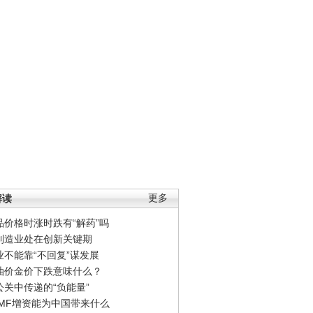
解读
更多
品价格时涨时跌有“解药”吗
制造业处在创新关键期
业不能靠“不回复”谋发展
油价金价下跌意味什么？
公关中传递的“负能量”
IMF增资能为中国带来什么