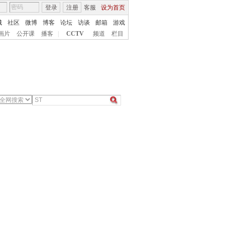
登录
注册
客服
设为首页
城
社区
微博
博客
论坛
访谈
邮箱
游戏
画片
公开课
播客
|
CCTV
频道
栏目