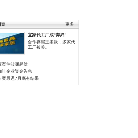
调查
更多
宜家代工厂成“弃妇”
合作存霸王条款，多家代
工厂被关。
宝案件波澜起伏
咖啡企业资金告急
吉案最迟7月底有结果