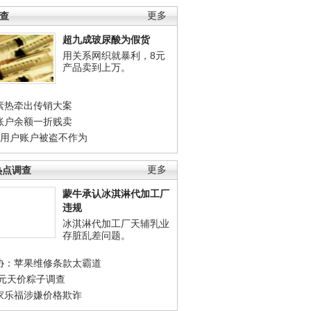
调查
更多
超九成玻尿酸为假货
用关系网织就暴利，8元
产品卖到上万。
素热牵出传销大案
账户余额一折贱卖
店用户账户被盗不作为
热点调查
更多
蒙牛承认冰淇淋代加工厂
违规
冰淇淋代加工厂天辅乳业
存脏乱差问题。
协：苹果维修条款太霸道
0元天价粽子调查
家乐福涉嫌价格欺诈