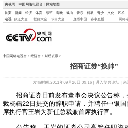
央视网
|
中国网络电视台
|
网站地图
首页
新闻
经济
体育
综艺
春晚
戏曲
音乐
科教
青少
文化
艺术
电视
频道大全
栏目大全
节目大全
直播中国
赛事直播
网络
中国网络电视台
>
经济台
>
财经资讯
>
招商证券“换帅”
发布时间:2011年09月26日 09:16 |
进入复兴论坛
| 
招商证券日前发布董事会决议公告称，
裁杨鶤22日提交的辞职申请，并聘任中银
席执行官王岩为新任总裁兼首席执行官。
公告称，王岩的证券公司高管任职资格