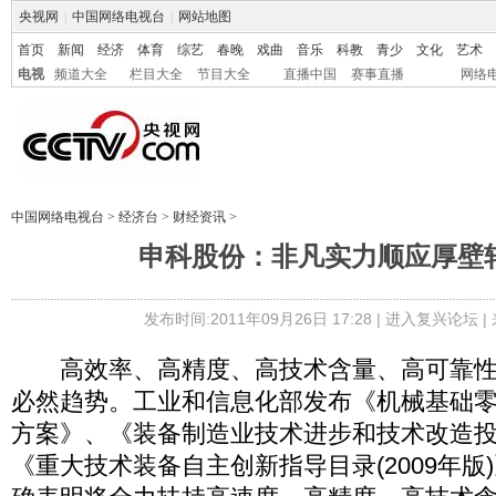
央视网
|
中国网络电视台
|
网站地图
首页
新闻
经济
体育
综艺
春晚
戏曲
音乐
科教
青少
文化
艺术
电视
频道大全
栏目大全
节目大全
直播中国
赛事直播
网络
中国网络电视台
>
经济台
>
财经资讯
>
申科股份：非凡实力顺应厚壁
发布时间:2011年09月26日 17:28 |
进入复兴论坛
|
高效率、高精度、高技术含量、高可靠性
必然趋势。工业和信息化部发布《机械基础
方案》、《装备制造业技术进步和技术改造投资方
《重大技术装备自主创新指导目录(2009年版