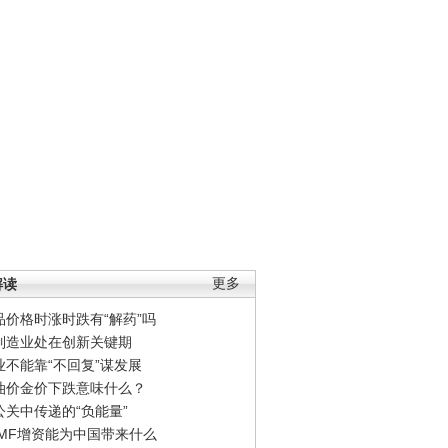
解读
更多
品价格时涨时跌有“解药”吗
制造业处在创新关键期
业不能靠“不回复”谋发展
油价金价下跌意味什么？
公关中传递的“负能量”
IMF增资能为中国带来什么