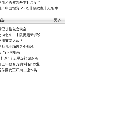
造血还需依靠基本制度变革
凡：中国增资IMF既非捐款也非无条件
精选
更多
发票价格包含税金
将向北京一中院提起新诉讼
不用该怎么放？
活动几乎涵盖各个领域
银 当下有赚头
0万打造4个五星级旅游厕所
那些年薪百万的“神秘”职业
返修因代工厂为二流作坊