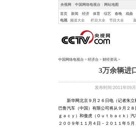
央视网
|
中国网络电视台
|
网站地图
首页
新闻
经济
体育
综艺
春晚
戏曲
电视
频道大全
栏目大全
节目大全
中国网络电视台
>
经济台
>
财经资讯
>
3万余辆进
发布时间:2011年09月27
新华网北京９月２６日电（记者朱立毅
巴鲁汽车（中国）有限公司将从９月２８
ｇａｃｙ）和傲虎（Ｏｕｔｂａｃｋ）汽
２００９年１１月４日－２０１１年５月