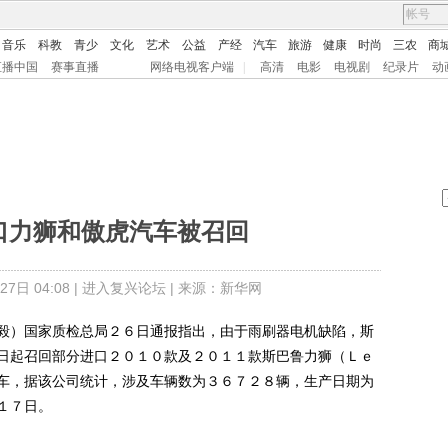
音乐
科教
青少
文化
艺术
公益
产经
汽车
旅游
健康
时尚
三农
商
直播中国
赛事直播
网络电视客户端
|
高清
电影
电视剧
纪录片
动
口力狮和傲虎汽车被召回
日 04:08 |
进入复兴论坛
| 来源：新华网
）国家质检总局２６日通报指出，由于雨刷器电机缺陷，斯
日起召回部分进口２０１０款及２０１１款斯巴鲁力狮（Ｌｅ
车，据该公司统计，涉及车辆数为３６７２８辆，生产日期为
１７日。