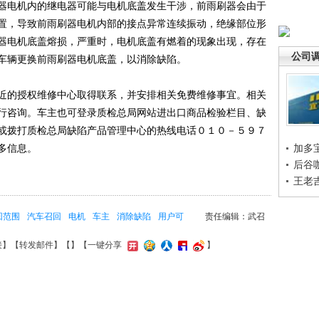
电机内的继电器可能与电机底盖发生干涉，前雨刷器会由于
置，导致前雨刷器电机内部的接点异常连续振动，绝缘部位形
器电机底盖熔损，严重时，电机底盖有燃着的现象出现，存在
公司
车辆更换前雨刷器电机底盖，以消除缺陷。
的授权维修中心取得联系，并安排相关免费维修事宜。相关
行咨询。车主也可登录质检总局网站进出口商品检验栏目、缺
或拨打质检总局缺陷产品管理中心的热线电话０１０－５９７
多信息。
加多
后谷
王老
回范围
汽车召回
电机
车主
消除缺陷
用户可
责任编辑：武召
接
】【
转发邮件
】【
】
【一键分享
】