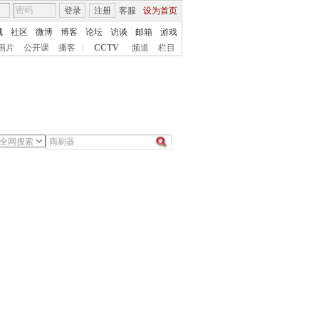
登录
注册
客服
设为首页
城
社区
微博
博客
论坛
访谈
邮箱
游戏
画片
公开课
播客
|
CCTV
频道
栏目