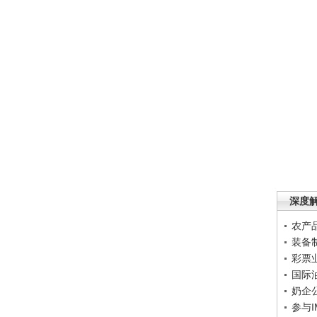
深度
农产
装备
彩票
国际
奶企
参与