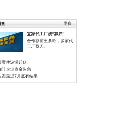
调查
更多
宜家代工厂成“弃妇”
合作存霸王条款，多家代
工厂被关。
宝案件波澜起伏
咖啡企业资金告急
吉案最迟7月底有结果