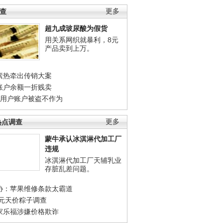
调查
更多
超九成玻尿酸为假货
用关系网织就暴利，8元
产品卖到上万。
素热牵出传销大案
账户余额一折贱卖
店用户账户被盗不作为
热点调查
更多
蒙牛承认冰淇淋代加工厂
违规
冰淇淋代加工厂天辅乳业
存脏乱差问题。
协：苹果维修条款太霸道
0元天价粽子调查
家乐福涉嫌价格欺诈