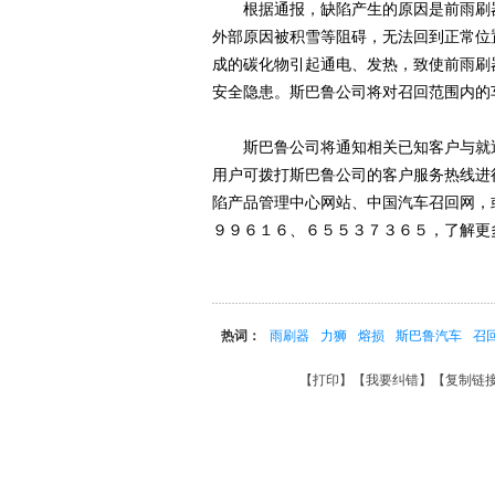
根据通报，缺陷产生的原因是前雨刷器
外部原因被积雪等阻碍，无法回到正常位
成的碳化物引起通电、发热，致使前雨刷
安全隐患。斯巴鲁公司将对召回范围内的
斯巴鲁公司将通知相关已知客户与就近
用户可拨打斯巴鲁公司的客户服务热线进
陷产品管理中心网站、中国汽车召回网，
９９６１６、６５５３７３６５，了解更
热词：
雨刷器
力狮
熔损
斯巴鲁汽车
召
【
打印
】【
我要纠错
】【
复制链