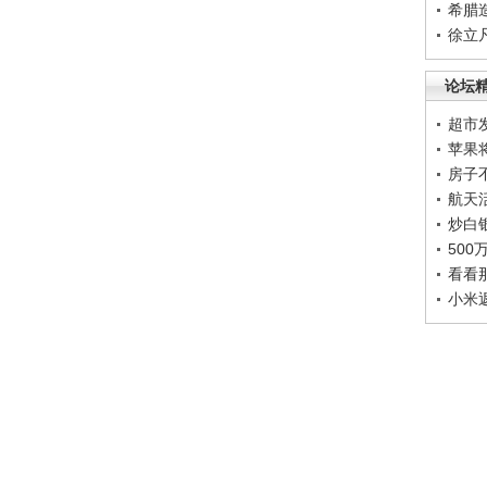
希腊
徐立
论坛
超市
苹果
房子
航天
炒白
50
看看
小米