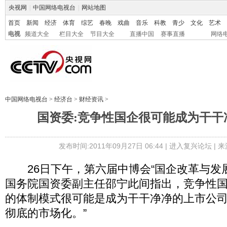
央视网
|
中国网络电视台
|
网站地图
首页
新闻
经济
体育
综艺
春晚
戏曲
音乐
科教
青少
文化
艺术
电视
频道大全
栏目大全
节目大全
直播中国
赛事直播
网络
中国网络电视台
>
经济台
>
财经资讯
>
国资委:竞争性国企很可能成为干干
发布时间:2011年09月27日 06:44 |
进入复兴论坛
| 
26日下午，第六届中博会“国企改革与发展
国务院国资委副主任邵宁此间指出，竞争性
的体制模式很可能是成为干干净净的上市公司
彻底的市场化。”