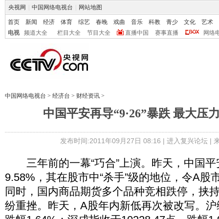
央视网
|
中国网络电视台
|
网站地图
首页
新闻
经济
体育
综艺
春晚
戏曲
音乐
科教
青少
文化
艺术
电视
频道大全
栏目大全
节目大全
直播中国
赛事直播
网络
中国网络电视台
>
经济台
>
财经资讯
>
中国平安再导“9·26”暴跌 最大
发布时间:2011年09月27日 08:16 |
进入复兴论坛
|
三年前的一幕“巧合”上演。昨天，中国平安(6
9.58%，其在股市中“杀手”级的地位，令A股
同时，国内商品期货多个品种竞相跌停，挟持
纷重挫。昨天，A股年内新低再次被改写。沪综指