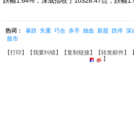
跌幅1.64%；深成指收于10328.47点，跌幅1.
热词：
暴跌
失重
巧合
杀手
抽血
新股
跌停
深
股市
【
打印
】【
我要纠错
】【
复制链接
】【
转发邮件
】
】