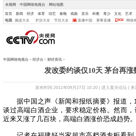
央视网
|
中国网络电视台
|
网站地图
首页
新闻
经济
体育
综艺
春晚
戏曲
音乐
科教
青少
文化
艺术
电视
频道大全
栏目大全
节目大全
直播中国
赛事直播
网络
中国网络电视台
>
经济台
>
财经资讯
>
发改委约谈仅10天 茅台再涨
发布时间:2011年09月27日 10:20 |
进入复兴论坛
| 
据中国之声《新闻和报纸摘要》报道，1
谈过高端白酒企业，要求稳定价格。然而，
近来又涨了几百块，高端白酒涨价恐成趋势
记者在福建好当家超市高档酒专柜看到，