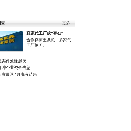
调查
更多
宜家代工厂成“弃妇”
合作存霸王条款，多家代
工厂被关。
宝案件波澜起伏
咖啡企业资金告急
吉案最迟7月底有结果