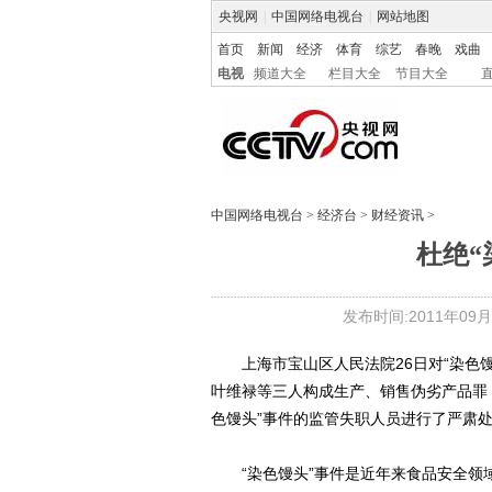
央视网
|
中国网络电视台
|
网站地图
首页
新闻
经济
体育
综艺
春晚
戏曲
电视
频道大全
栏目大全
节目大全
中国网络电视台
>
经济台
>
财经资讯
>
杜绝“
发布时间:2011年09月27
上海市宝山区人民法院26日对“染色馒
叶维禄等三人构成生产、销售伪劣产品罪
色馒头”事件的监管失职人员进行了严肃
“染色馒头”事件是近年来食品安全领