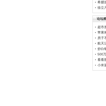
希腊
徐立
论坛
超市
苹果
房子
航天
炒白
50
看看
小米