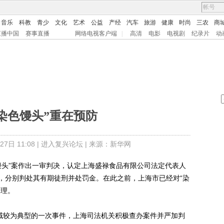
音乐
科教
青少
文化
艺术
公益
产经
汽车
旅游
健康
时尚
三农
商
直播中国
赛事直播
网络电视客户端
|
高清
电影
电视剧
纪录片
动
染色馒头”重在预防
日 11:08 |
进入复兴论坛
| 来源：新华网
头”案作出一审判决，认定上海盛禄食品有限公司法定代表人
，分别判处其有期徒刑并处罚金。在此之前，上海市已经对“染
处理。
域较为典型的一次事件，上海司法机关积极查办案件并严加判