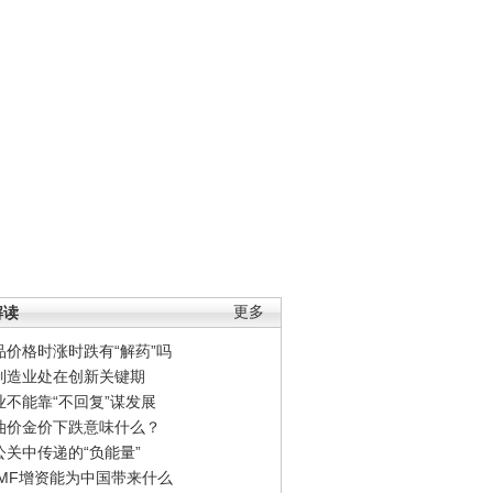
解读
更多
品价格时涨时跌有“解药”吗
制造业处在创新关键期
业不能靠“不回复”谋发展
油价金价下跌意味什么？
公关中传递的“负能量”
IMF增资能为中国带来什么