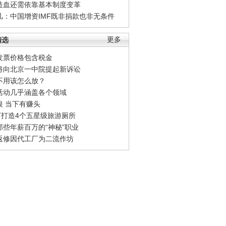
造血还需依靠基本制度变革
凡：中国增资IMF既非捐款也非无条件
精选
更多
发票价格包含税金
将向北京一中院提起新诉讼
不用该怎么放？
活动几乎涵盖各个领域
银 当下有赚头
0万打造4个五星级旅游厕所
那些年薪百万的“神秘”职业
返修因代工厂为二流作坊