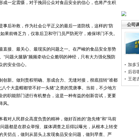
形成一定震慑，对于挽回公众对食品安全的信心，也将产生积
公司
事后补救，作为社会公平正义的最后一道防线，这样的“防
，如果前锋乏力，仅靠后卫和守门员严防死守，难保球门不失。
直接、最关心、最现实的问题之一。在严峻的食品安全形势
粉”、“问题火腿肠”频频牵动公众脆弱的神经，只有大力强化预防
众的安全信心。
加多
后谷
王老
创新。做到责权明确、形成合力、无缝对接，彻底扭转“谁都
七八个大盖帽都管不好一头猪”之类的荒唐事。当前，不少地方
全的职能部门进行有机整合，这是一种有益的创新尝试，更要
阵风。
对人民群众高度负责的精神，做好百姓的“急先锋”和“马前
全问题都是在群众举报、媒体调查之后得以曝光，从根本上转变
的关切点，做到从苗头上发现食品安全问题，做到早查、严