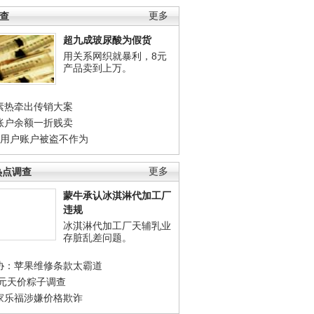
调查
更多
超九成玻尿酸为假货
用关系网织就暴利，8元
产品卖到上万。
素热牵出传销大案
账户余额一折贱卖
店用户账户被盗不作为
热点调查
更多
蒙牛承认冰淇淋代加工厂
违规
冰淇淋代加工厂天辅乳业
存脏乱差问题。
协：苹果维修条款太霸道
0元天价粽子调查
家乐福涉嫌价格欺诈