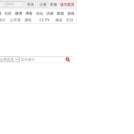
登录
注册
客服
设为首页
城
社区
微博
博客
论坛
访谈
邮箱
游戏
画片
公开课
播客
|
CCTV
频道
栏目