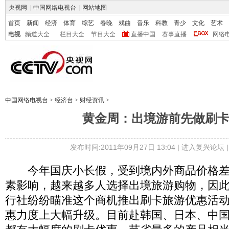
央视网
|
中国网络电视台
|
网站地图
首页
新闻
经济
体育
综艺
春晚
戏曲
音乐
科教
青少
文化
艺术
电视
频道大全
栏目大全
节目大全
直播中国
赛事直播
网络
中国网络电视台
>
经济台
>
财经资讯
>
黄金周：出境游前先做刷
发布时间:2011年09月27日 13:04 |
进入复兴论坛
今年国庆小长假，受到境内外商品价格差
素影响，越来越多人选择出境旅游购物，因
行社纷纷瞄准这个商机推出刷卡旅游优惠活
惠力度上大幅升级。目前赴韩国、日本、中