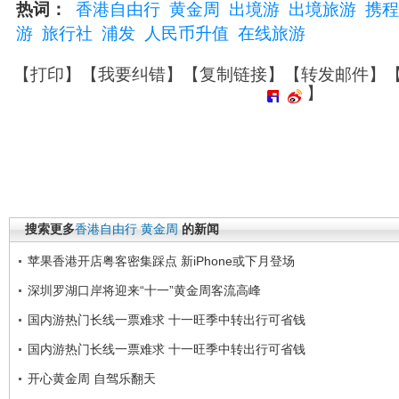
热词：
香港自由行
黄金周
出境游
出境旅游
携程
游
旅行社
浦发
人民币升值
在线旅游
【
打印
】【
我要纠错
】【
复制链接
】【
转发邮件
】
】
搜索更多
香港自由行
黄金周
的新闻
苹果香港开店粤客密集踩点 新iPhone或下月登场
深圳罗湖口岸将迎来“十一”黄金周客流高峰
国内游热门长线一票难求 十一旺季中转出行可省钱
国内游热门长线一票难求 十一旺季中转出行可省钱
开心黄金周 自驾乐翻天