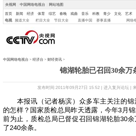
央视网
|
中国网络电视台
|
网站地图
首页
新闻
经济
体育
综艺
春晚
戏曲
音乐
科教
青少
文化
艺术
电视
频道大全
栏目大全
节目大全
直播中国
赛事直播
网络
中国网络电视台
>
经济台
>
财经资讯
>
锦湖轮胎已召回30余万
发布时间:2011年09月27日 15:52 |
进入复兴论坛
|
本报讯（记者杨滨）众多车主关注的锦
的怎样？国家质检总局昨天透露，今年3月
前为止，质检总局已督促召回锦湖轮胎30
了240余条。