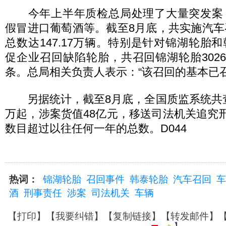
今年上半年质检总局处理了大量突发案
假冒进口葡萄酒等。截至8月底，共实施汽车
总数达147.17万辆。特别是针对锦湖轮胎
促企业召回缺陷轮胎，共召回锦湖轮胎30267
条。总局相关负责人表示：“该召回的基本已召
另据统计，截至8月底，全国质监系统共查
万起，涉案货值48亿元，移送司法机关追究刑
数目超过以往任何一年的总数。D044
热词：
锦湖轮胎
召回事件
韩泰轮胎
汽车召回
车
酒
刑事责任
涉案
司法机关
车辆
【
打印
】【
我要纠错
】【
复制链接
】【
转发邮件
】