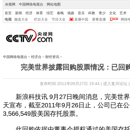
央视网
|
中国网络电视台
|
网站地图
首页
新闻
经济
体育
综艺
春晚
戏曲
音乐
科教
青少
文化
艺术
电视
频道大全
栏目大全
节目大全
直播中国
赛事直播
网络
中国网络电视台
>
经济台
>
财经资讯
>
完美世界披露回购股票情况：已回购3
发布时间:2011年09月27日 19:44 |
进入复兴论坛
新浪科技讯 9月27日晚间消息，完美世界(Na
天宣布，截至2011年9月26日止，公司已在
3,566,549股美国存托股票。
此回购依据由董事会授权通过的美国存托