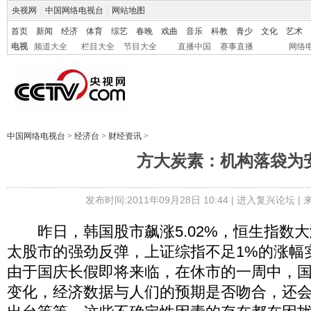
央视网
|
中国网络电视台
|
网站地图
首页
新闻
经济
体育
综艺
春晚
戏曲
音乐
科教
青少
文化
艺术
电视
频道大全
栏目大全
节目大全
直播中国
赛事直播
网络
中国网络电视台
>
经济台
>
财经资讯
>
方大炭素：机构落袋为
发布时间:2011年09月28日 10:44 |
进入复兴论坛
|
昨日，韩国股市飙涨5.02%，恒生指数大涨
太股市的强劲反弹，上证综指不足1%的涨幅
由于国庆长假即将来临，在休市的一周中，
变化，经济数据与人们的预期是否吻合，还