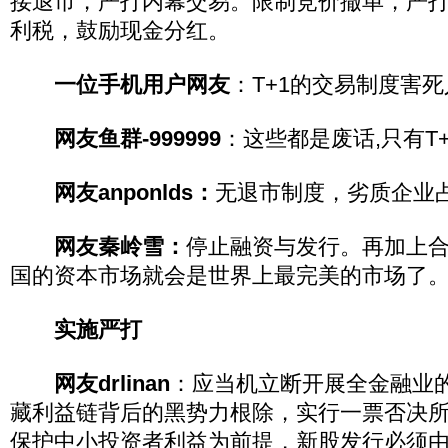
接退市，严打内幕交易。限制竞价撤单，严
利税，鼓励现金分红。
一位手机用户网友
：T+1的交易制度害
网友鱼群-999999
：这些都是废话,只有T
网友anponlds：
无退市制度，劣质企业
网友秦岭雪：
停止融资与发行。再加上
国的资本市场就会是世界上最完美的市场了
实施严打
网友drlinan
：应当机立断开展全金融业
藏利益链背后的黑势力根除，实行一票否决
保护中小投资者利益为前提，新股发行必须