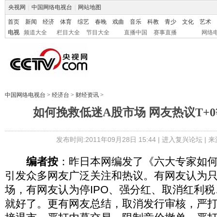
央视网
|
中国网络电视台
|
网站地图
首页
新闻
经济
体育
综艺
春晚
戏曲
音乐
科教
青少
文化
艺术
电视
频道大全
栏目大全
节目大全
直播中国
赛事直播
网络
中国网络电视台
>
经济台
>
财经资讯
>
如何挽救低迷A股市场 网友热议T+
发布时间:2011年09月28日 15:44 |
进入复兴论坛
| 
编者按
：昨日本网编发了《六大专家如何
引发众多网友广泛关注和热议。有网友认为只
场，有网友认为停IPO、强分红、取消红利
就好了。更有网友总结，取消发行审核，严