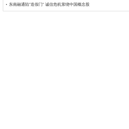
东南融通陷“造假门“ 诚信危机萦绕中国概念股