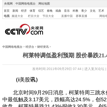
央视网
|
中国网络电视台
|
网站地图
首页
新闻
经济
体育
综艺
春晚
戏曲
音乐
科教
青少
文化
艺术
电视
频道大全
栏目大全
节目大全
直播中国
赛事直播
网络
中国网络电视台
>
经济台
>
财经资讯
>
柯莱特调低盈利预期 股价暴跌21.
发布时间:2011年09月29日 07:44 |
进入复兴论坛
|
（i
美股
讯）
北京时间9月29日消息，柯莱特周三跳水
中最低触及3.17美元，跌幅高达24.5%，创
收盘，柯莱特暴跌21.43%报收3.30美元，