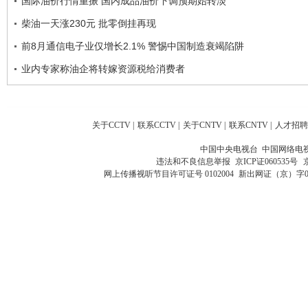
国际油价行情重振 国内成品油价下调预期始转淡
柴油一天涨230元 批零倒挂再现
前8月通信电子业仅增长2.1% 警惕中国制造衰竭陷阱
业内专家称油企将转嫁资源税给消费者
关于CCTV
|
联系CCTV
|
关于CNTV
|
联系CNTV
|
人才招聘
中国中央电视台 中国网络电
违法和不良信息举报
京ICP证060535号
网上传播视听节目许可证号 0102004
新出网证（京）字0