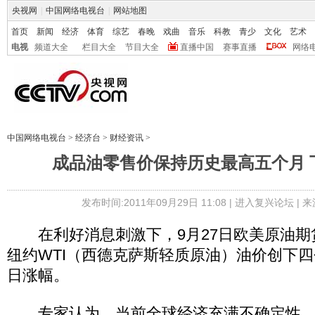
央视网
|
中国网络电视台
|
网站地图
首页
新闻
经济
体育
综艺
春晚
戏曲
音乐
科教
青少
文化
艺术
电视
频道大全
栏目大全
节目大全
直播中国
赛事直播
网络
中国网络电视台
>
经济台
>
财经资讯
>
成品油零售价保持历史最高五个月 
发布时间:2011年09月29日 11:08 |
进入复兴论坛
| 
在利好消息刺激下，9月27日欧美原油期
纽约WTI（西德克萨斯轻质原油）油价创下
日涨幅。
专家认为，当前全球经济充满不确定性，